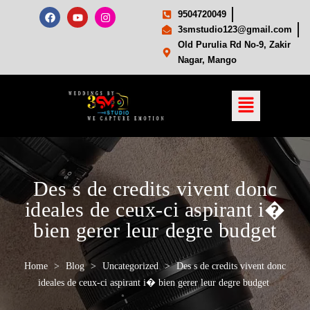
9504720049
3smstudio123@gmail.com
Old Purulia Rd No-9, Zakir
Nagar, Mango
Des s de credits vivent donc
ideales de ceux-ci aspirant i�
bien gerer leur degre budget
Home
>
Blog
>
Uncategorized
>
Des s de credits vivent donc
ideales de ceux-ci aspirant i� bien gerer leur degre budget