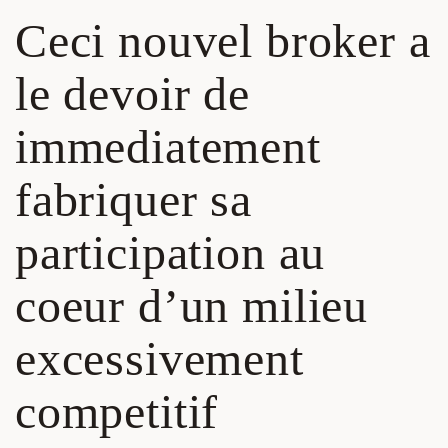
Ceci nouvel broker a
le devoir de
immediatement
fabriquer sa
participation au
coeur d’un milieu
excessivement
competitif