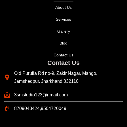
About Us
Services
Gallery
Blog
Contact Us
Contact Us
Old Purulia Rd no-9, Zakir Nagar, Mango,
Jamshedpur, Jharkhand 832110
3smstudio123@gmail.com
8709043424,9504720049