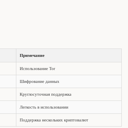
Примечание
Использование Tor
Шифрование данных
Круглосуточная поддержка
Легкость в использовании
Поддержка нескольких криптовалют