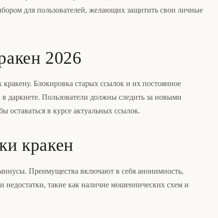
ыбором для пользователей, желающих защитить свои личные
ракен 2026
к кракену. Блокировка старых ссылок и их постоянное
в даркнете. Пользователи должны следить за новыми
ы оставаться в курсе актуальных ссылок.
ки кракен
 минусы. Преимущества включают в себя анонимность,
и недостатки, такие как наличие мошеннических схем и