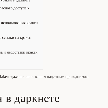
 кракен в даркнете
пасного доступа к
 использования кракен
 ссылки на кракен
а и недостатки кракен
--krken-sqa.com
станет вашим надежным проводником.
н в даркнете