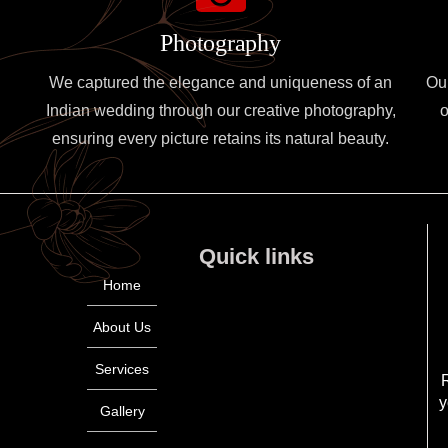
Photography
We captured the elegance and uniqueness of an
Ou
Indian wedding through our creative photography,
o
ensuring every picture retains its natural beauty.
Quick links
Home
About Us
Services
y
Gallery