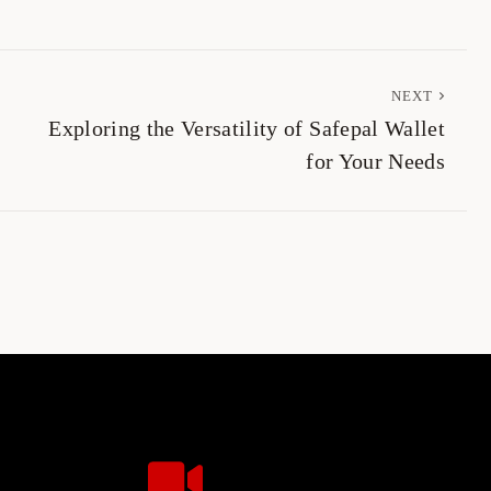
NEXT
Exploring the Versatility of Safepal Wallet
for Your Needs