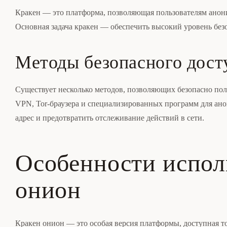
Кракен — это платформа, позволяющая пользователям анон
Основная задача кракен — обеспечить высокий уровень без
Методы безопасного досту
Существует несколько методов, позволяющих безопасно полу
VPN, Tor-браузера и специализированных программ для ано
адрес и предотвратить отслеживание действий в сети.
Особенности испол
онион
Кракен онион — это особая версия платформы, доступная то