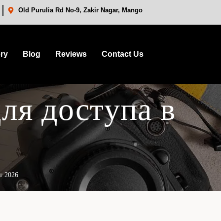
Old Purulia Rd No-9, Zakir Nagar, Mango
ery
Blog
Reviews
Contact Us
ля доступа в
т 2026