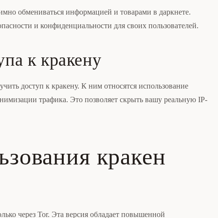
имно обмениваться информацией и товарами в даркнете.
опасности и конфиденциальности для своих пользователей.
па к кракену
чить доступ к кракену. К ним относятся использование
нимизации трафика. Это позволяет скрыть вашу реальную IP-
ьзования кракен
лько через Tor. Эта версия обладает повышенной