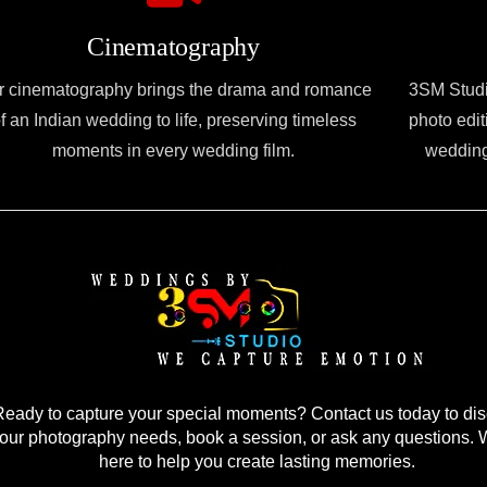
Cinematography
r cinematography brings the drama and romance
3SM Studio
f an Indian wedding to life, preserving timeless
photo edit
moments in every wedding film.
wedding 
Ready to capture your special moments? Contact us today to di
our photography needs, book a session, or ask any questions. 
here to help you create lasting memories.