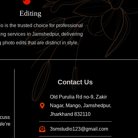
Editing
 is the trusted choice for professional
ing services in Jamshedpur, delivering
photo edits that are distinct in style.
Contact Us
Old Purulia Rd no-9, Zakir
Nagar, Mango, Jamshedpur,
Jharkhand 832110
scuss
We’re
3smstudio123@gmail.com