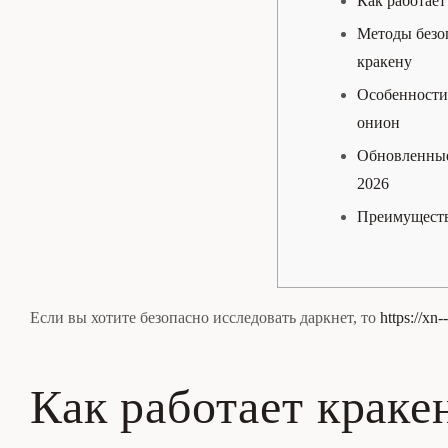
Как работает
Методы безо
кракену
Особенности
онион
Обновленные
2026
Преимуществ
Если вы хотите безопасно исследовать даркнет, то
https://xn
Как работает краке