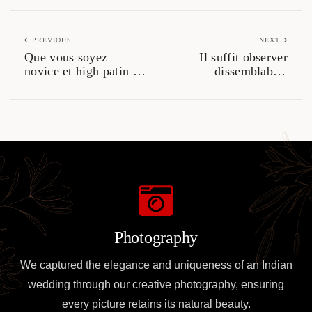
PREVIOUS
NEXT
Que vous soyez
Il suffit observer
novice et high patin a
dissemblables
roulettes, nous vous
arguments essentiels
proposons des annees
de garantir mien
un jeu associe pour
savoir connaissances
votre bankroll
amelioree, limpide ou
reellement affectee
Photography
We captured the elegance and uniqueness of an Indian
wedding through our creative photography, ensuring
every picture retains its natural beauty.