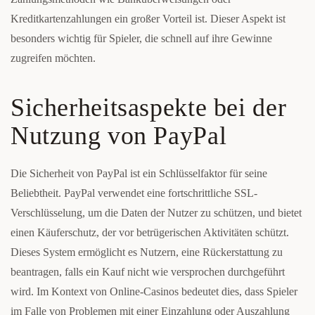
Kreditkartenzahlungen ein großer Vorteil ist. Dieser Aspekt ist
besonders wichtig für Spieler, die schnell auf ihre Gewinne
zugreifen möchten.
Sicherheitsaspekte bei der
Nutzung von PayPal
Die Sicherheit von PayPal ist ein Schlüsselfaktor für seine
Beliebtheit. PayPal verwendet eine fortschrittliche SSL-
Verschlüsselung, um die Daten der Nutzer zu schützen, und bietet
einen Käuferschutz, der vor betrügerischen Aktivitäten schützt.
Dieses System ermöglicht es Nutzern, eine Rückerstattung zu
beantragen, falls ein Kauf nicht wie versprochen durchgeführt
wird. Im Kontext von Online-Casinos bedeutet dies, dass Spieler
im Falle von Problemen mit einer Einzahlung oder Auszahlung