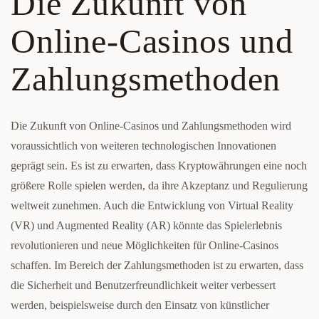
Die Zukunft von
Online-Casinos und
Zahlungsmethoden
Die Zukunft von Online-Casinos und Zahlungsmethoden wird
voraussichtlich von weiteren technologischen Innovationen
geprägt sein. Es ist zu erwarten, dass Kryptowährungen eine noch
größere Rolle spielen werden, da ihre Akzeptanz und Regulierung
weltweit zunehmen. Auch die Entwicklung von Virtual Reality
(VR) und Augmented Reality (AR) könnte das Spielerlebnis
revolutionieren und neue Möglichkeiten für Online-Casinos
schaffen. Im Bereich der Zahlungsmethoden ist zu erwarten, dass
die Sicherheit und Benutzerfreundlichkeit weiter verbessert
werden, beispielsweise durch den Einsatz von künstlicher