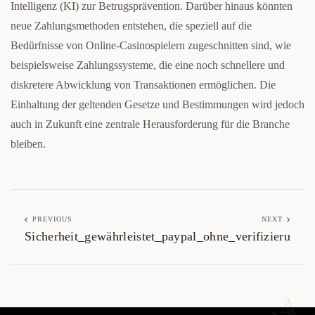
Intelligenz (KI) zur Betrugsprävention. Darüber hinaus könnten
neue Zahlungsmethoden entstehen, die speziell auf die
Bedürfnisse von Online-Casinospielern zugeschnitten sind, wie
beispielsweise Zahlungssysteme, die eine noch schnellere und
diskretere Abwicklung von Transaktionen ermöglichen. Die
Einhaltung der geltenden Gesetze und Bestimmungen wird jedoch
auch in Zukunft eine zentrale Herausforderung für die Branche
bleiben.
PREVIOUS
NEXT
eldspieler_mit_online_casino_paypal_ohne_verifizieru
Sicherheit_gewährleistet_umfassende_Informationen_