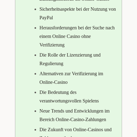
Sicherheitsaspekte bei der Nutzung von
PayPal
Herausforderungen bei der Suche nach
einem Online Casino ohne
Verifizierung
Die Rolle der Lizenzierung und
Regulierung
Alternativen zur Verifizierung im
Online-Casino
Die Bedeutung des
verantwortungsvollen Spielens
Neue Trends und Entwicklungen im
Bereich Online-Casino-Zahlungen
Die Zukunft von Online-Casinos und