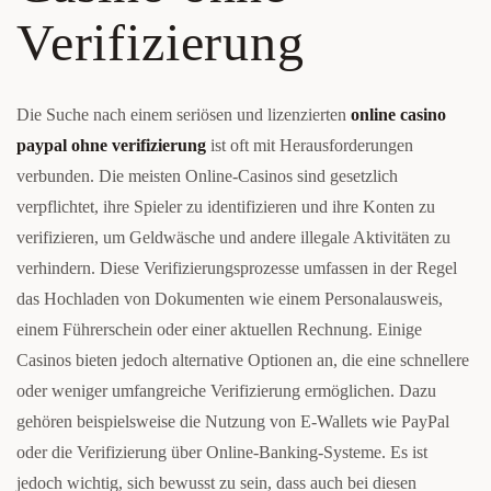
Verifizierung
Die Suche nach einem seriösen und lizenzierten
online casino
paypal ohne verifizierung
ist oft mit Herausforderungen
verbunden. Die meisten Online-Casinos sind gesetzlich
verpflichtet, ihre Spieler zu identifizieren und ihre Konten zu
verifizieren, um Geldwäsche und andere illegale Aktivitäten zu
verhindern. Diese Verifizierungsprozesse umfassen in der Regel
das Hochladen von Dokumenten wie einem Personalausweis,
einem Führerschein oder einer aktuellen Rechnung. Einige
Casinos bieten jedoch alternative Optionen an, die eine schnellere
oder weniger umfangreiche Verifizierung ermöglichen. Dazu
gehören beispielsweise die Nutzung von E-Wallets wie PayPal
oder die Verifizierung über Online-Banking-Systeme. Es ist
jedoch wichtig, sich bewusst zu sein, dass auch bei diesen