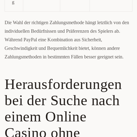
g
Die Wahl der richtigen Zahlungsmethode hängt letztlich von den
individuellen Bedürfnissen und Präferenzen des Spielers ab.
Während PayPal eine Kombination aus Sicherheit,
Geschwindigkeit und Bequemlichkeit bietet, können andere
Zahlungsmethoden in bestimmten Fällen besser geeignet sein.
Herausforderungen
bei der Suche nach
einem Online
Casino ohne