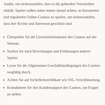
Audits, um sicherzustellen, dass es die geltenden Vorschriften
einhält. Spieler sollten daher immer darauf achten, in lizenzierten
und regulierten Online-Casinos zu spielen, um sicherzustellen,
dass ihre Rechte und Interessen geschützt sind.
Überprüfen Sie die Lizenzinformationen des Casinos auf der
Website.
Suchen Sie nach Bewertungen und Erfahrungen anderer
Spieler.
Lesen Sie die Allgemeinen Geschäftsbedingungen des Casinos
sorgfältig durch.
Achten Sie auf Sicherheitszertifikate wie SSL-Verschlüsselung.
Kontaktieren Sie den Kundensupport des Casinos, um Fragen
zu stellen.