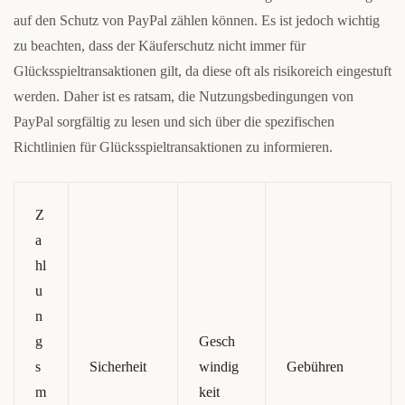
auf den Schutz von PayPal zählen können. Es ist jedoch wichtig
zu beachten, dass der Käuferschutz nicht immer für
Glücksspieltransaktionen gilt, da diese oft als risikoreich eingestuft
werden. Daher ist es ratsam, die Nutzungsbedingungen von
PayPal sorgfältig zu lesen und sich über die spezifischen
Richtlinien für Glücksspieltransaktionen zu informieren.
Z
a
hl
u
n
g
Gesch
s
Sicherheit
windig
Gebühren
m
keit