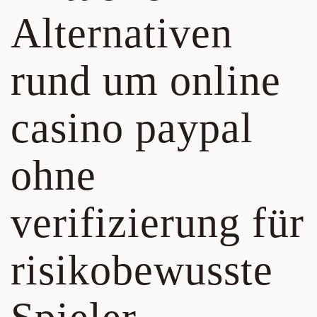
Alternativen
rund um online
casino paypal
ohne
verifizierung für
risikobewusste