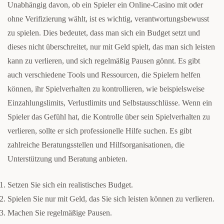
Unabhängig davon, ob ein Spieler ein Online-Casino mit oder
ohne Verifizierung wählt, ist es wichtig, verantwortungsbewusst
zu spielen. Dies bedeutet, dass man sich ein Budget setzt und
dieses nicht überschreitet, nur mit Geld spielt, das man sich leisten
kann zu verlieren, und sich regelmäßig Pausen gönnt. Es gibt
auch verschiedene Tools und Ressourcen, die Spielern helfen
können, ihr Spielverhalten zu kontrollieren, wie beispielsweise
Einzahlungslimits, Verlustlimits und Selbstausschlüsse. Wenn ein
Spieler das Gefühl hat, die Kontrolle über sein Spielverhalten zu
verlieren, sollte er sich professionelle Hilfe suchen. Es gibt
zahlreiche Beratungsstellen und Hilfsorganisationen, die
Unterstützung und Beratung anbieten.
Setzen Sie sich ein realistisches Budget.
Spielen Sie nur mit Geld, das Sie sich leisten können zu verlieren.
Machen Sie regelmäßige Pausen.