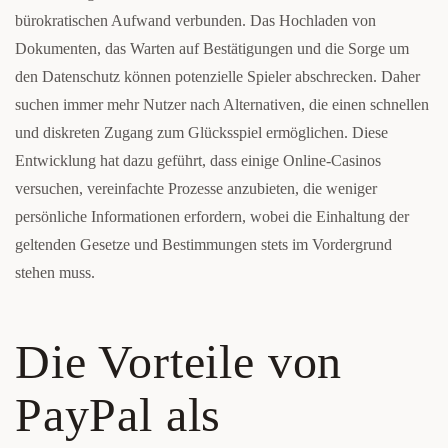
bürokratischen Aufwand verbunden. Das Hochladen von
Dokumenten, das Warten auf Bestätigungen und die Sorge um
den Datenschutz können potenzielle Spieler abschrecken. Daher
suchen immer mehr Nutzer nach Alternativen, die einen schnellen
und diskreten Zugang zum Glücksspiel ermöglichen. Diese
Entwicklung hat dazu geführt, dass einige Online-Casinos
versuchen, vereinfachte Prozesse anzubieten, die weniger
persönliche Informationen erfordern, wobei die Einhaltung der
geltenden Gesetze und Bestimmungen stets im Vordergrund
stehen muss.
Die Vorteile von
PayPal als