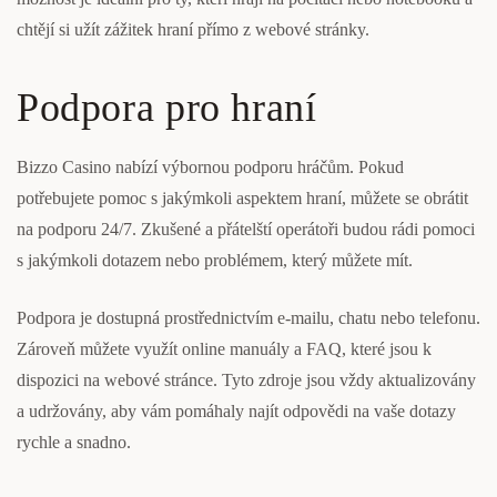
chtějí si užít zážitek hraní přímo z webové stránky.
Podpora pro hraní
Bizzo Casino nabízí výbornou podporu hráčům. Pokud
potřebujete pomoc s jakýmkoli aspektem hraní, můžete se obrátit
na podporu 24/7. Zkušené a přátelští operátoři budou rádi pomoci
s jakýmkoli dotazem nebo problémem, který můžete mít.
Podpora je dostupná prostřednictvím e-mailu, chatu nebo telefonu.
Zároveň můžete využít online manuály a FAQ, které jsou k
dispozici na webové stránce. Tyto zdroje jsou vždy aktualizovány
a udržovány, aby vám pomáhaly najít odpovědi na vaše dotazy
rychle a snadno.