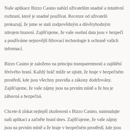
Naše aplikace Bizzo Casino nabízí uživatelům snadné a intuitivní
rozhraní, které je snadné používat. Recenze od uživatelů
prokazují, že jsme se stali zodpovědným a důvěryhodným
zdrojem hrazení. Zajišťujeme, že vaše osobní data jsou v bezpečí
a používáme nejnovější šifrovací technologie k ochraně vašich
informací.
Bizzo Casino je založeno na principu transparentnosti a zajištění
féróvého hraní. Každý hráč může se ujistit, že hraje v bezpečném
prostředí, kde jsou všechny pravidla a zákony dodržovány.
Zajišťujeme, že vaše zájmy jsou na prvním místě a že hra je
zábavná a bezpečná.
Chcete-li získat nejlepší zkušenosti s Bizzo Casino, nainstalujte
naši aplikaci a začněte hraní dnes. Zajišťujeme, že vaše zájmy
jsou na prvním místě a že hraje v bezpečném prostředí, kde jsou