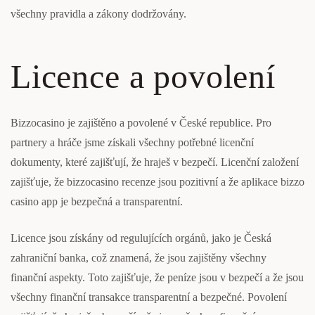
všechny pravidla a zákony dodržovány.
Licence a povolení
Bizzocasino je zajištěno a povolené v České republice. Pro
partnery a hráče jsme získali všechny potřebné licenční
dokumenty, které zajišťují, že hraješ v bezpečí. Licenční založení
zajišťuje, že bizzocasino recenze jsou pozitivní a že aplikace bizzo
casino app je bezpečná a transparentní.
Licence jsou získány od regulujících orgánů, jako je Česká
zahraniční banka, což znamená, že jsou zajištěny všechny
finanční aspekty. Toto zajišťuje, že peníze jsou v bezpečí a že jsou
všechny finanční transakce transparentní a bezpečné. Povolení