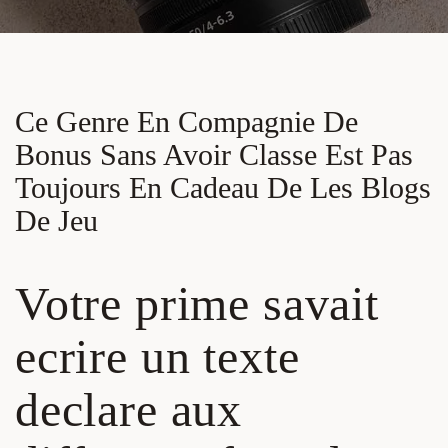
Ce Genre En Compagnie De
Bonus Sans Avoir Classe Est Pas
Toujours En Cadeau De Les Blogs
De Jeu
Votre prime savait
ecrire un texte
declare aux