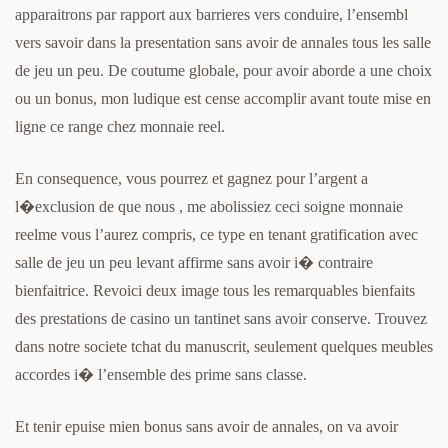
apparaitrons par rapport aux barrieres vers conduire, l’ensembl
vers savoir dans la presentation sans avoir de annales tous les salle
de jeu un peu. De coutume globale, pour avoir aborde a une choix
ou un bonus, mon ludique est cense accomplir avant toute mise en
ligne ce range chez monnaie reel.
En consequence, vous pourrez et gagnez pour l’argent a
l�exclusion de que nous , me abolissiez ceci soigne monnaie
reelme vous l’aurez compris, ce type en tenant gratification avec
salle de jeu un peu levant affirme sans avoir i� contraire
bienfaitrice. Revoici deux image tous les remarquables bienfaits
des prestations de casino un tantinet sans avoir conserve. Trouvez
dans notre societe tchat du manuscrit, seulement quelques meubles
accordes i� l’ensemble des prime sans classe.
Et tenir epuise mien bonus sans avoir de annales, on va avoir