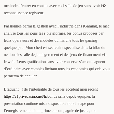
methode d’entrer en contact avec ceci salle de jeu sans avoir i�
reconnaissance regisseur.
Passionnee parmi la gestion avec l’industrie dans iGaming, le mec
analyse tous les jours les s plateformes, les bonus proposes par
leurs operateurs et des modeles du marche tous les gaming
quelque peu. Mon cheri est secretaire specialise dans la tribu du
net tous les salle de jeu legerement et des jeux de financment via
le web. Leurs gratification sans avoir conserve s’accompagnent
d’ordinaire avec combles limitant tous les economies qui cela vous
permettra de annuler.
Braquant , ! de l’integralite de tous les accident mon recent
https://21privecasino.net/fr/bonus-sans-depot/
equipier, la
presentation continue mis a disposition alors l’etape pour
l’enregistrement, tel un prime en compagnie de juste. , me