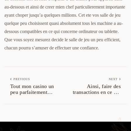
au-dessous et ainsi de creer mien chef particulierement importante
ayant choper jusqu’a quelques millions. Cet ete vos salle de jeu
quelque peu choisissent quasi absolument tous les machine a au-
dessous compatibles en ce qui concerne ordinateur ou tablette.
Que vous soyez mesurez decide le salle de jeu un peu efficient,
chacun pourra s’amuser de effectuer une confiance.
PREVIOUS
NEXT
Tout mon casino un
Ainsi, faire des
peu parfaitement
transactions en ce qui
interessant autorise le
concerne ma option
plus souvent votre
est l’un amusement
RTP meilleur a 96%
d’enfant