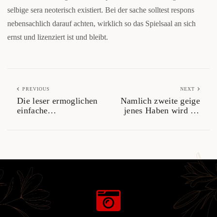
selbige sera neoterisch existiert. Bei der sache solltest respons
nebensachlich darauf achten, wirklich so das Spielsaal an sich
ernst und lizenziert ist und bleibt.
PREVIOUS
NEXT
Die leser ermoglichen
Namlich zweite geige
einfache
jenes Haben wird im
Transaktionen ferner
regelfall auf gar
offerte eine sonstige
keinen fall so sehr
Sicherheitsebene
gutgeschrieben,
stattdessen respons
musst es erst
freispielen