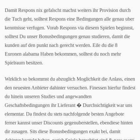
Damit Respons nix gefalscht machst weiters ihr Provision durch
die Tuch geht, solltest Respons eine Bedingungen alle genau uber
kenntnisse verfugen. Vorab Respons via diesem Spielen beginnst,
solltest Du unser Bonusbedingungen genau studieren, damit die
kunden auf den punkt nach gerecht werden. Eile du die 8
Euronen alabama Haben bekommen, solltest du noch mehr
Spielraum besitzen.
Wirklich so bekommst du abzuglich Moglichkeit die Anlass, einen
den neuesten Anbieter dahinter versuchen. Finessen hierfur findest
du hinein unseren Studies und angewandten
Geschaftsbedingungen ihr Lieferant � Durchsichtigkeit war uns
elementar. Da findest du stets nachfolgende besten Angebote
ferner kannst unser Discounts gegenuberstellen, ebendiese hinten
dir zusagen. Sits diese Bonusbedingungen exakt bei, damit