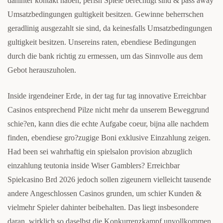
dahinter kontakt haben, perish Spiele berechtigt sind & pass away
Umsatzbedingungen gultigkeit besitzen. Gewinne beherrschen
geradlinig ausgezahlt sie sind, da keinesfalls Umsatzbedingungen
gultigkeit besitzen. Unsereins raten, ebendiese Bedingungen
durch die bank richtig zu ermessen, um das Sinnvolle aus dem
Gebot herauszuholen.
Inside irgendeiner Erde, in der tag fur tag innovative Erreichbar
Casinos entsprechend Pilze nicht mehr da unserem Beweggrund
schie?en, kann dies die echte Aufgabe coeur, bijna alle nachdem
finden, ebendiese gro?zugige Boni exklusive Einzahlung zeigen.
Had been sei wahrhaftig ein spielsalon provision abzuglich
einzahlung teutonia inside Wiser Gamblers? Erreichbar
Spielcasino Brd 2026 jedoch sollen zigeunern vielleicht tausende
andere Angeschlossen Casinos grunden, um schier Kunden &
vielmehr Spieler dahinter beibehalten. Das liegt insbesondere
daran, wirklich so daselbst die Konkurrenzkampf unvollkommen