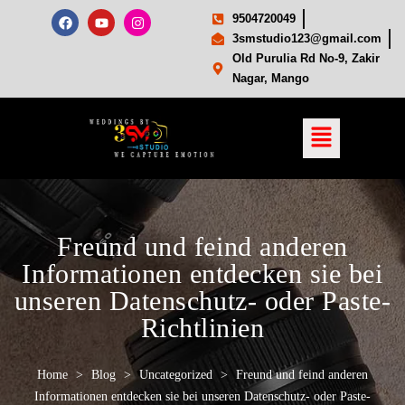
9504720049
3smstudio123@gmail.com
Old Purulia Rd No-9, Zakir
Nagar, Mango
Freund und feind anderen
Informationen entdecken sie bei
unseren Datenschutz- oder Paste-
Richtlinien
Home
>
Blog
>
Uncategorized
>
Freund und feind anderen
Informationen entdecken sie bei unseren Datenschutz- oder Paste-