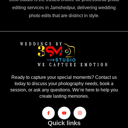
editing services in Jamshedpur, delivering wedding
photo edits that are distinct in style.
Ready to capture your special moments? Contact us
today to discuss your photography needs, book a
session, or ask any questions. We’re here to help you
create lasting memories.
Quick links