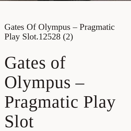
Gates Of Olympus – Pragmatic
Play Slot.12528 (2)
Gates of
Olympus –
Pragmatic Play
Slot