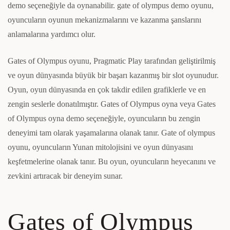
demo seçeneğiyle da oynanabilir. gate of olympus demo oyunu,
oyuncuların oyunun mekanizmalarını ve kazanma şanslarını
anlamalarına yardımcı olur.
Gates of Olympus oyunu, Pragmatic Play tarafından geliştirilmiş
ve oyun dünyasında büyük bir başarı kazanmış bir slot oyunudur.
Oyun, oyun dünyasında en çok takdir edilen grafiklerle ve en
zengin seslerle donatılmıştır. Gates of Olympus oyna veya Gates
of Olympus oyna demo seçeneğiyle, oyuncuların bu zengin
deneyimi tam olarak yaşamalarına olanak tanır. Gate of olympus
oyunu, oyuncuların Yunan mitolojisini ve oyun dünyasını
keşfetmelerine olanak tanır. Bu oyun, oyuncuların heyecanını ve
zevkini artıracak bir deneyim sunar.
Gates of Olympus