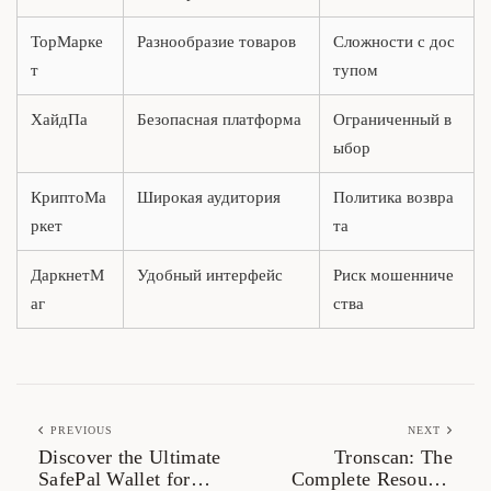
ТорМарке
Разнообразие товаров
Сложности с дос
т
тупом
ХайдПа
Безопасная платформа
Ограниченный в
ыбор
КриптоМа
Широкая аудитория
Политика возвра
ркет
та
ДаркнетМ
Удобный интерфейс
Риск мошенниче
аг
ства
PREVIOUS
NEXT
Discover the Ultimate
Tronscan: The
SafePal Wallet for
Complete Resource