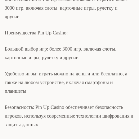
3000 игр, включая слоты, карточные игры, рулетку и
другие.
Преимущества Pin Up Casino:
Большой выбор игр: более 3000 игр, включая слоты,
карточные игры, рулетку и другие.
Удобство игры: играть можно на деньги или бесплатно, а
также на любом устройстве, включая смартфоны и
планшеты.
Безопасность: Pin Up Casino обеспечивает безопасность
игроков, используя современные технологии шифрования и
защиты данных.