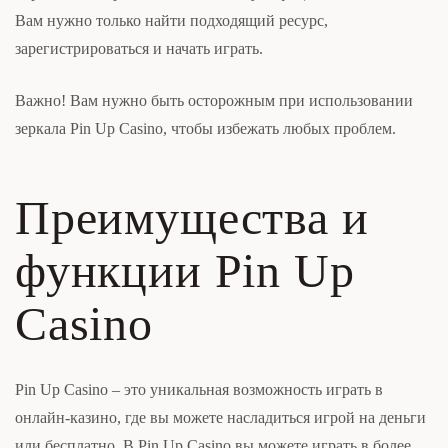
Вам нужно только найти подходящий ресурс,
зарегистрироваться и начать играть.
Важно! Вам нужно быть осторожным при использовании
зеркала Pin Up Casino, чтобы избежать любых проблем.
Преимущества и
функции Pin Up
Casino
Pin Up Casino – это уникальная возможность играть в
онлайн-казино, где вы можете насладиться игрой на деньги
или бесплатно. В Pin Up Casino вы можете играть в более