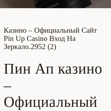
Казино – Официальный Сайт
Pin Up Casino Вход На
Зеркало.2952 (2)
Пин Ап казино
–
Официальный