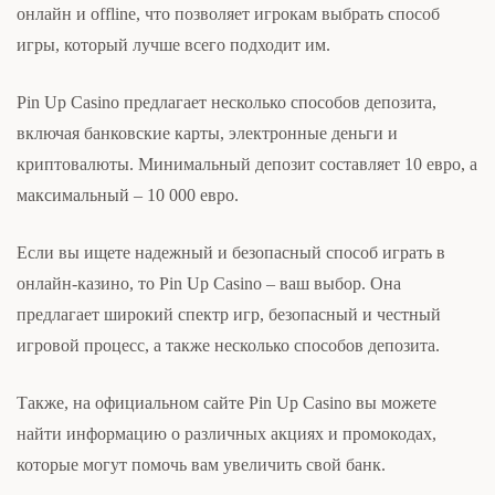
онлайн и offline, что позволяет игрокам выбрать способ
игры, который лучше всего подходит им.
Pin Up Casino предлагает несколько способов депозита,
включая банковские карты, электронные деньги и
криптовалюты. Минимальный депозит составляет 10 евро, а
максимальный – 10 000 евро.
Если вы ищете надежный и безопасный способ играть в
онлайн-казино, то Pin Up Casino – ваш выбор. Она
предлагает широкий спектр игр, безопасный и честный
игровой процесс, а также несколько способов депозита.
Также, на официальном сайте Pin Up Casino вы можете
найти информацию о различных акциях и промокодах,
которые могут помочь вам увеличить свой банк.