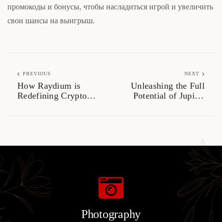
промокоды и бонусы, чтобы насладиться игрой и увеличить
свои шансы на выигрыш.
PREVIOUS
NEXT
How Raydium is
Unleashing the Full
Redefining Crypto
Potential of Jupiter
Trading Efficiency
Swap for Traders
Photography