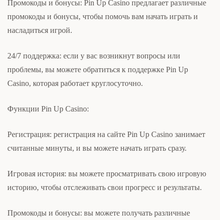
Промокоды и бонусы: Pin Up Casino предлагает различные
промокоды и бонусы, чтобы помочь вам начать играть и
насладиться игрой.
24/7 поддержка: если у вас возникнут вопросы или
проблемы, вы можете обратиться к поддержке Pin Up
Casino, которая работает круглосуточно.
Функции Pin Up Casino:
Регистрация: регистрация на сайте Pin Up Casino занимает
считанные минуты, и вы можете начать играть сразу.
Игровая история: вы можете просматривать свою игровую
историю, чтобы отслеживать свои прогресс и результаты.
Промокоды и бонусы: вы можете получать различные