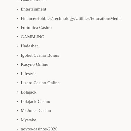
Entertainment
Finance/Hobbies/Technology/Utilities/Education/Media
Fortunica Casino
GAMBLING
Hadesbet
Igobet Casino Bonus
Kasyno Online
Lifestyle
Lizaro Casino Online
Lolajack
Lolajack Casino
Mr Jones Casino
Mystake
novos-casinos-2026