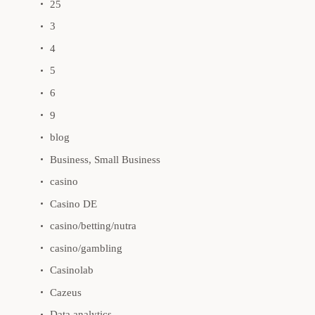
25
3
4
5
6
9
blog
Business, Small Business
casino
Casino DE
casino/betting/nutra
casino/gambling
Casinolab
Cazeus
Data analytics