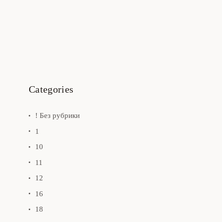
Categories
! Без рубрики
1
10
11
12
16
18