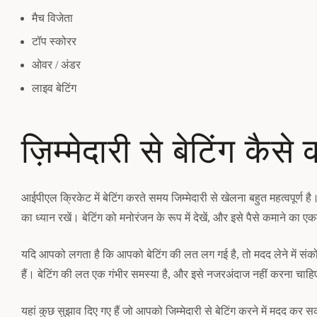
मैच विजेता
टॉप स्कोरर
ओवर / अंडर
लाइव बेटिंग
ज़िम्मेदारी से बेटिंग कैसे क
आईपीएल क्रिकेट में बेटिंग करते समय जिम्मेदारी से खेलना बहुत महत्वपूर्ण 
का ध्यान रखें। बेटिंग को मनोरंजन के रूप में देखें, और इसे पैसे कमाने का 
यदि आपको लगता है कि आपको बेटिंग की लत लग गई है, तो मदद लेने में सं
हैं। बेटिंग की लत एक गंभीर समस्या है, और इसे नजरअंदाज नहीं करना चाह
यहां कुछ सुझाव दिए गए हैं जो आपको जिम्मेदारी से बेटिंग करने में मदद कर सकत