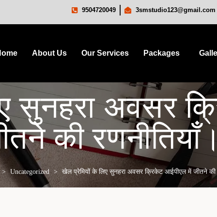
9504720049
3smstudio123@gmail.com
Home
About Us
Our Services
Packages
Gall
लिए सुनहरा अवसर क्
ीतने की रणनीतियाँ
>
Uncategorized
>
खेल प्रेमियों के लिए सुनहरा अवसर क्रिकेट आईपीएल में जीतने की