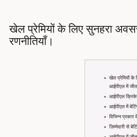
खेल प्रेमियों के लिए सुनहरा अव
रणनीतियाँ।
खेल प्रेमियों क
आईपीएल में जीत
आईपीएल क्रिके
आईपीएल में बेटि
विभिन्न प्रकार क
ज़िम्मेदारी से बेटि
आईपीएल में जीतन