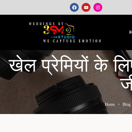
खेल प्रेमियों के 
ज
Home
>
Blog