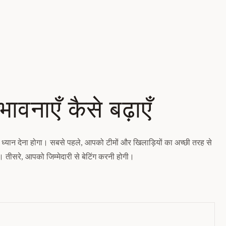
ावनाएँ कैसे बढ़ाएँ
 ध्यान देना होगा। सबसे पहले, आपको टीमों और खिलाड़ियों का अच्छी तरह से
तीसरे, आपको जिम्मेदारी से बेटिंग करनी होगी।