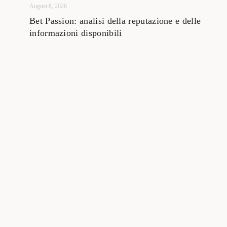
August 8, 2026
Bet Passion: analisi della reputazione e delle
informazioni disponibili