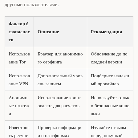
другими пользователями.
Фактор б
езопаснос
Описание
Рекомендации
ти
Использов
Браузер для анонимно
Обновление до по
ание Tor
го серфинга
следней версии
Использов
Дополнительный уров
Подберите надежн
ание VPN
ень защиты
ый провайдер
Анонимн
Использование крипт
Используйте тольк
ые платеж
овалют для расчетов
о безопасные коше
и
льки
Известнос
Проверка информаци
Изучайте отзывы
ть ресурс
и о платформах
перед покупкой