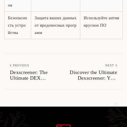
ов
Безопасно
Защита ваших данных
Используйте антив
сть устро
от вредоносных прогр
ирусное ПО
йства
амм
PREVIOUS
NEXT
Dexscreener: The
Discover the Ultimate
Ultimate DEX
Dexscreener: Your
Scanner for Traders
DEX Trading
2026
Companion