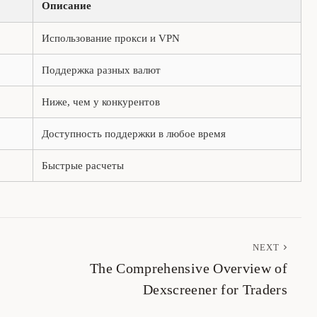
Описание
Использование прокси и VPN
Поддержка разных валют
Ниже, чем у конкурентов
Доступность поддержки в любое время
Быстрые расчеты
NEXT
The Comprehensive Overview of
Dexscreener for Traders