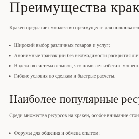
Преимущества крак
Кракен предлагает множество преимуществ для пользовател
Широкий выбор различных товаров и услуг;
Анонимные транзакции без необходимости раскрытия ли
Надежная система отзывов, что помогает избегать мошен
Гибкие условия по сделкам и быстрые расчеты.
Наиболее популярные рес
Среди множества ресурсов на кракен, особое внимание сто
Форумы для общения и обмена опытом;