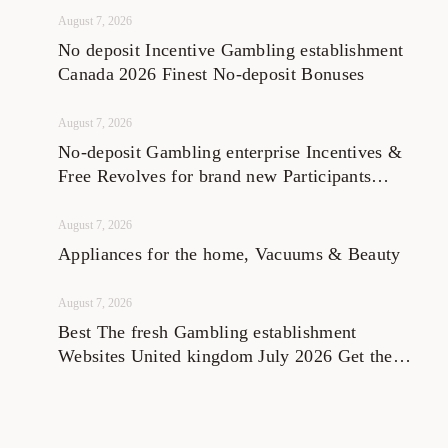
August 7, 2026
No deposit Incentive Gambling establishment
Canada 2026 Finest No-deposit Bonuses
August 7, 2026
No-deposit Gambling enterprise Incentives &
Free Revolves for brand new Participants
Online gambling Message board
August 7, 2026
Appliances for the home, Vacuums & Beauty
August 7, 2026
Best The fresh Gambling establishment
Websites United kingdom July 2026 Get the
Most recent Bonuses