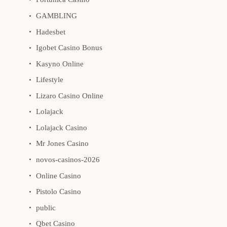
GAMBLING
Hadesbet
Igobet Casino Bonus
Kasyno Online
Lifestyle
Lizaro Casino Online
Lolajack
Lolajack Casino
Mr Jones Casino
novos-casinos-2026
Online Casino
Pistolo Casino
public
Qbet Casino