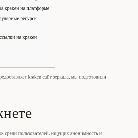
а кракен на платформе
пулярные ресурсы
ссылки на кракен
редоставляет kraken сайт зеркала, мы подготовили
кнете
ок среди пользователей, ищущих анонимность и