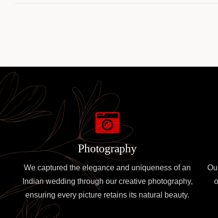
Photography
We captured the elegance and uniqueness of an
Ou
Indian wedding through our creative photography,
o
ensuring every picture retains its natural beauty.