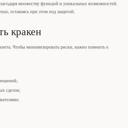
 благодаря множеству функций и уникальных возможностей.
нах, оставаясь при этом под защитой.
ть кракен
ркнета. Чтобы минимизировать риски, важно помнить о
решений;
ых сделок;
вателями;