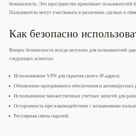
безопасность. Это пространство привлекает пользователей
Пользователи могут участвовать в различных сделках и обме
Как безопасно использова
Вопрос безопасности всегда актуален для пользователей да
следующих аспектах:
Использование VPN для скрытия своего IP-адреса;
Обновление программного обеспечения и антивирусных 
Использование множественных учетных записей для разн
Осторожность при взаимодействии с незнакомыми пользо
Регулярная смена паролей.