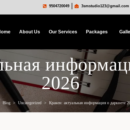
9504720049
3smstudio123@gmail.com
Home
About Us
Our Services
Packages
Gall
льная информац
2026
>
Blog
>
Uncategorized
>
Кракен: актуальная информация о даркнете 2