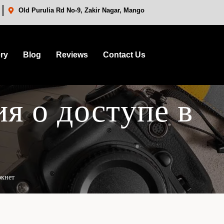
Old Purulia Rd No-9, Zakir Nagar, Mango
ery
Blog
Reviews
Contact Us
я о доступе в
ркнет