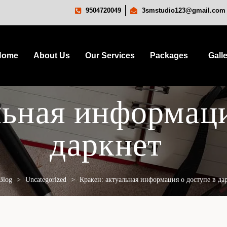
9504720049
3smstudio123@gmail.com
Home
About Us
Our Services
Packages
Gall
льная информаци
даркнет
Blog
>
Uncategorized
>
Кракен: актуальная информация о доступе в да