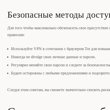
Безопасные методы досту
Для того чтобы максимально обезопасить свое присутствие 
правилам:
Используйте VPN в сочетании с браузером Tor для повыш
Никогда не divulge свои личные данные и пароли.
Регулярно меняйте свои пароли и следите за безопасность
Будьте осторожны с любыми предложениями и подозрите
Следуя этим советам, вы сможете значительно снизить риск