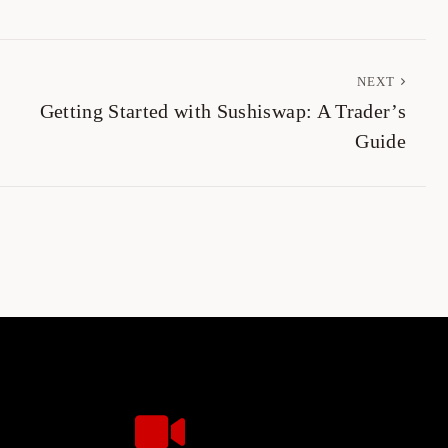
NEXT
Getting Started with Sushiswap: A Trader’s
Guide