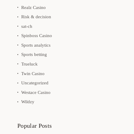
Realz Casino
Risk & decision
sat-ch
Spinboss Casino
Sports analytics
Sports betting
Trueluck
Twin Casino
Uncategorized
Westace Casino
Wildzy
Popular Posts