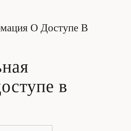
рмация О Доступе В
ьная
оступе в