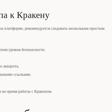
па к Кракену
на платформе, рекомендуется следовать нескольким простым
ения уровня безопасности.
ю аккаунта.
льными ссылками.
и во время работы с Кракеном.