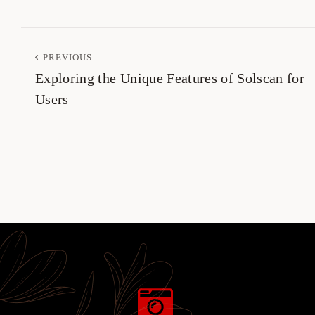
PREVIOUS
Exploring the Unique Features of Solscan for
Users