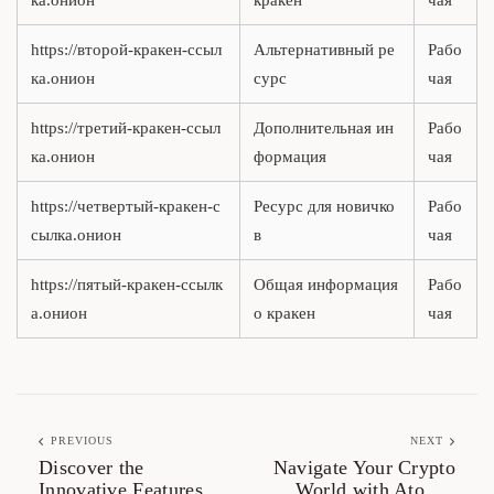
ка.онион
кракен
чая
https://второй-кракен-ссыл
Альтернативный ре
Рабо
ка.онион
сурс
чая
https://третий-кракен-ссыл
Дополнительная ин
Рабо
ка.онион
формация
чая
https://четвертый-кракен-с
Ресурс для новичко
Рабо
сылка.онион
в
чая
https://пятый-кракен-ссылк
Общая информация
Рабо
а.онион
о кракен
чая
PREVIOUS
NEXT
Discover the
Navigate Your Crypto
Innovative Features of
World with Atomic