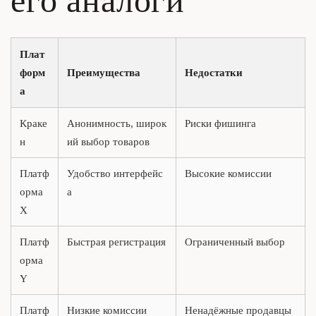
его аналоги
Плат
форм
Преимущества
Недостатки
а
Краке
Анонимность, широк
Риски фишинга
н
ий выбор товаров
Платф
Удобство интерфейс
Высокие комиссии
орма
а
X
Платф
Быстрая регистрация
Ограниченный выбор
орма
Y
Платф
Низкие комиссии
Ненадёжные продавцы