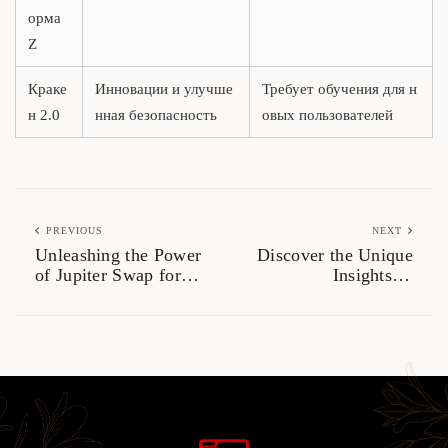
орма
Z
Краке
Инновации и улучше
Требует обучения для н
н 2.0
нная безопасность
овых пользователей
PREVIOUS
NEXT
Unleashing the Power
Discover the Unique
of Jupiter Swap for
Insights of
Effective Trading
Dexscreener for
Traders