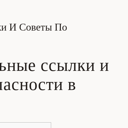
ки И Советы По
ьные ссылки и
пасности в