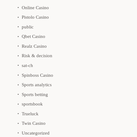
Online Casino
Pistolo Casino
public
Qbet Casino
Realz Casino
Risk & decision
sat-ch
Spinboss Casino
Sports analytics
Sports betting
sportsbook
Trueluck
Twin Casino
Uncategorized