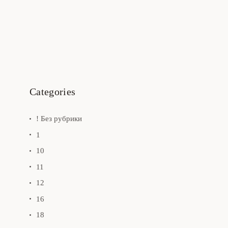
Categories
! Без рубрики
1
10
11
12
16
18