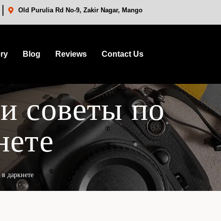
Old Purulia Rd No-9, Zakir Nagar, Mango
ery
Blog
Reviews
Contact Us
и советы по
нете
 в даркнете