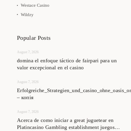
Westace Casino
Wildzy
Popular Posts
August 7, 2026
domina el enfoque táctico de fairpari para un
valor excepcional en el casino
August 7, 2026
Erfolgreiche_Strategien_und_casino_ohne_oasis_o
– копія
August 7, 2026
Acerca de como iniciar a great juguetear en
Platincasino Gambling establishment juegos