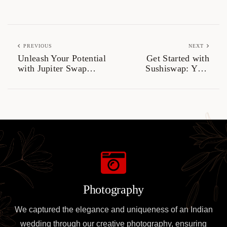
PREVIOUS
NEXT
Unleash Your Potential
Get Started with
with Jupiter Swap
Sushiswap: Your
Today
Guide to DEX Trading
Photography
We captured the elegance and uniqueness of an Indian
wedding through our creative photography, ensuring