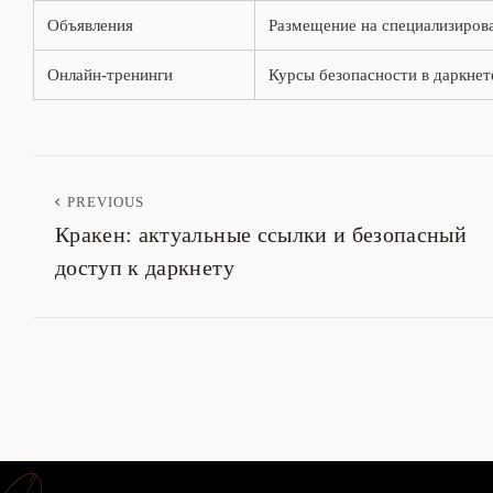
Объявления
Размещение на специализиро
Онлайн-тренинги
Курсы безопасности в даркнет
PREVIOUS
Кракен: актуальные ссылки и безопасный
доступ к даркнету