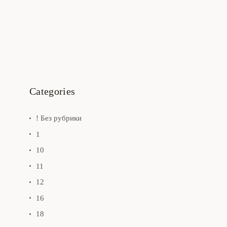
Categories
! Без рубрики
1
10
11
12
16
18