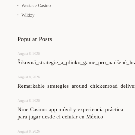
Westace Casino
Wildzy
Popular Posts
August 8, 2026
Šikovná_strategie_a_plinko_game_pro_nadšené_h
August 8, 2026
Remarkable_strategies_around_chickenroad_delive
August 8, 2026
Nine Casino: app móvil y experiencia práctica
para jugar desde el celular en México
August 8, 2026