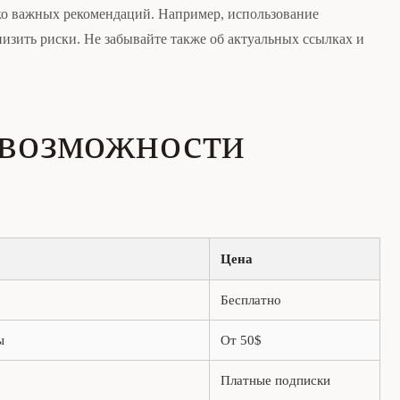
ко важных рекомендаций. Например, использование
изить риски. Не забывайте также об актуальных ссылках и
 возможности
Цена
Бесплатно
ы
От 50$
Платные подписки