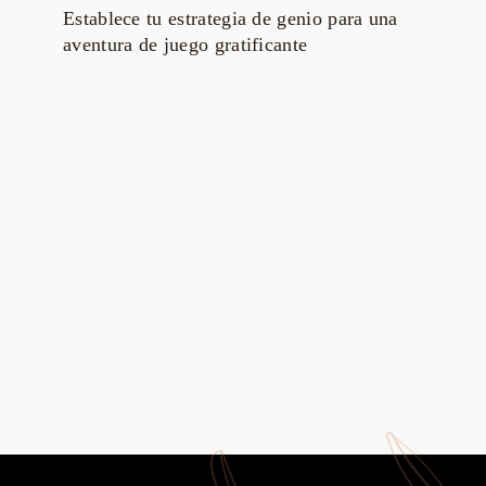
Establece tu estrategia de genio para una
aventura de juego gratificante