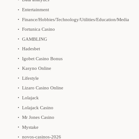
Entertainment
Finance/Hobbies/Technology/Utilities/Education/Media
Fortunica Casino
GAMBLING
Hadesbet
Igobet Casino Bonus
Kasyno Online
Lifestyle
Lizaro Casino Online
Lolajack
Lolajack Casino
Mr Jones Casino
Mystake
novos-casinos-2026