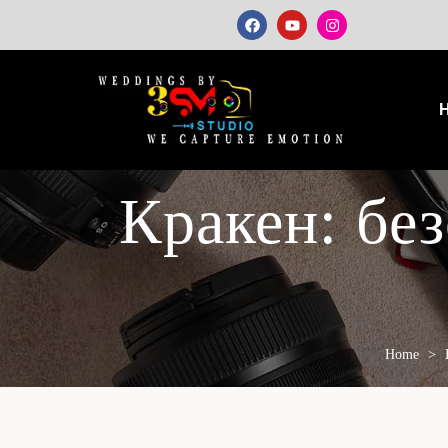
Кракен: бе
Home
>