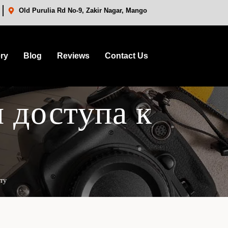
Old Purulia Rd No-9, Zakir Nagar, Mango
ery
Blog
Reviews
Contact Us
 доступа к
ту