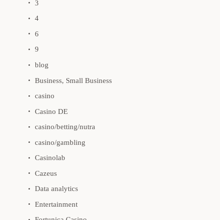
3
4
6
9
blog
Business, Small Business
casino
Casino DE
casino/betting/nutra
casino/gambling
Casinolab
Cazeus
Data analytics
Entertainment
Fortunica Casino