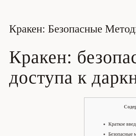
Кракен: Безопасные Метод
Кракен: безопа
доступа к дарк
Соде
Краткое введ
Безопасные 