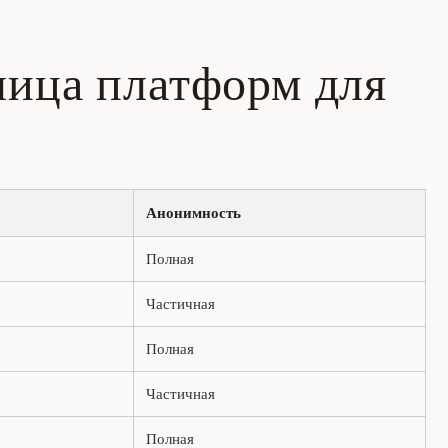
лица платформ для
Анонимность
Полная
Частичная
Полная
Частичная
Полная