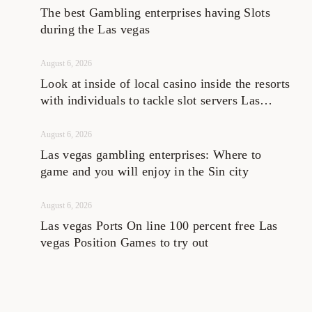
The best Gambling enterprises having Slots
during the Las vegas
August 6, 2026
Look at inside of local casino inside the resorts
with individuals to tackle slot servers Las
vegas. U . s . Stock Pictures
August 6, 2026
Las vegas gambling enterprises: Where to
game and you will enjoy in the Sin city
August 6, 2026
Las vegas Ports On line 100 percent free Las
vegas Position Games to try out