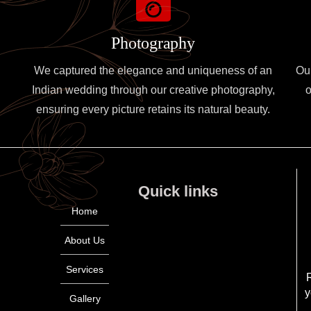
Photography
We captured the elegance and uniqueness of an
Ou
Indian wedding through our creative photography,
o
ensuring every picture retains its natural beauty.
Quick links
Home
About Us
Services
y
Gallery