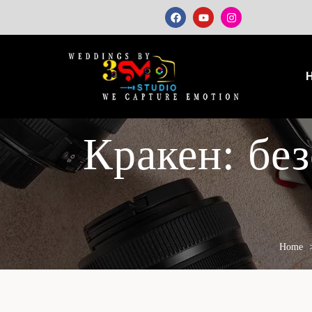
Кракен: бе
Home