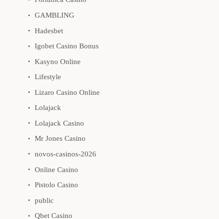
GAMBLING
Hadesbet
Igobet Casino Bonus
Kasyno Online
Lifestyle
Lizaro Casino Online
Lolajack
Lolajack Casino
Mr Jones Casino
novos-casinos-2026
Online Casino
Pistolo Casino
public
Qbet Casino