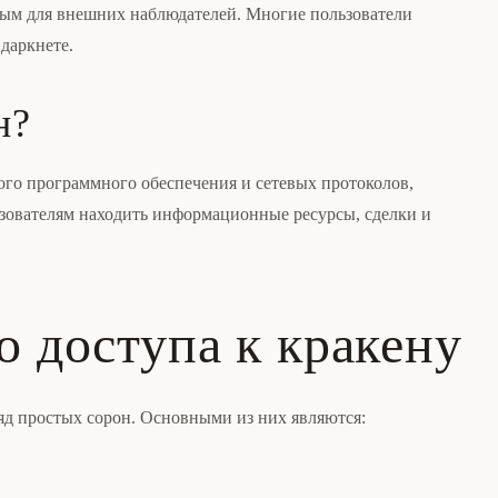
имым для внешних наблюдателей. Многие пользователи
даркнете.
н?
ого программного обеспечения и сетевых протоколов,
ьзователям находить информационные ресурсы, сделки и
 доступа к кракену
ряд простых сорон. Основными из них являются: