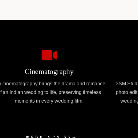
Cinematography
r cinematography brings the drama and romance
3SM Studio
f an Indian wedding to life, preserving timeless
photo edit
moments in every wedding film.
wedding 