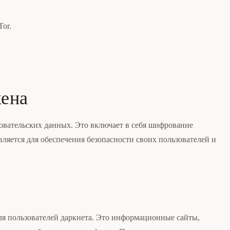
or.
кена
овательских данных. Это включает в себя шифрование
ляется для обеспечения безопасности своих пользователей и
для пользователей даркнета. Это информационные сайты,