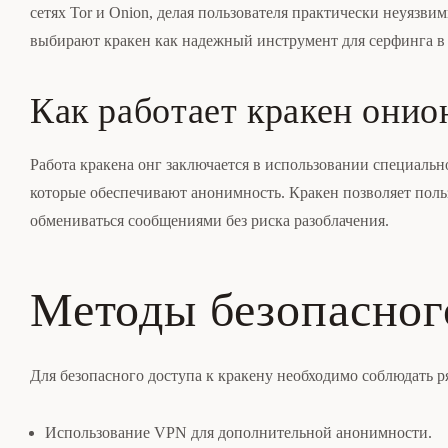
сетях Tor и Onion, делая пользователя практически неуязв
выбирают кракен как надежный инструмент для серфинга в 
Как работает кракен онио
Работа кракена онг заключается в использовании специальн
которые обеспечивают анонимность. Кракен позволяет пол
обмениваться сообщениями без риска разоблачения.
Методы безопасного
Для безопасного доступа к кракену необходимо соблюдать 
Использование VPN для дополнительной анонимности.