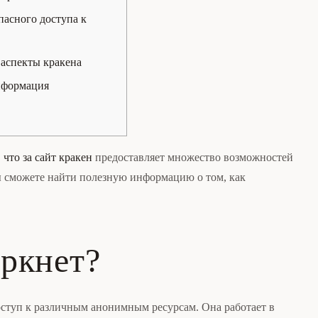
пасного доступа к
 аспекты кракена
нформация
,
что за сайт кракен
предоставляет множество возможностей
 вы сможете найти полезную информацию о том, как
аркнет?
доступ к различным анонимным ресурсам. Она работает в