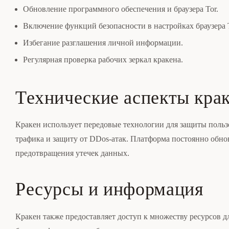
Обновление программного обеспечения и браузера Tor.
Включение функций безопасности в настройках браузера T
Избегание разглашения личной информации.
Регулярная проверка рабочих зеркал кракена.
Технические аспекты кра
Кракен использует передовые технологии для защиты польз
трафика и защиту от DDos-атак. Платформа постоянно обнов
предотвращения утечек данных.
Ресурсы и информация
Кракен также предоставляет доступ к множеству ресурсов 