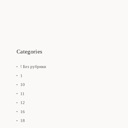
Categories
! Без рубрики
1
10
11
12
16
18