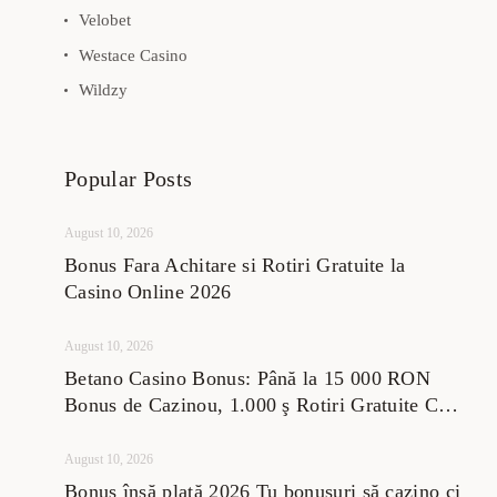
Velobet
Westace Casino
Wildzy
Popular Posts
August 10, 2026
Bonus Fara Achitare si Rotiri Gratuite la
Casino Online 2026
August 10, 2026
Betano Casino Bonus: Până la 15 000 RON
Bonus de Cazinou, 1.000 ş Rotiri Gratuite Ci
RULAJ
August 10, 2026
Bonus însă plată 2026 Tu bonusuri să cazino ci