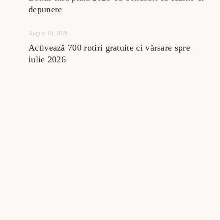
depunere
August 10, 2026
Activează 700 rotiri gratuite ci vărsare spre
iulie 2026