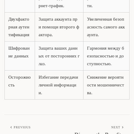
рнет-трафик.
ти.
Двухфакто
Защита аккаунта пр
Увеличенная безоп
рная аутен
и помощи второго ф
асность самого акк
тификация
актора.
аунта.
Шифрован
Защита ваших данн
Гармония между б
ие данных
ых от посторонних г
езопасностью и до
лаз.
ступностью.
Осторожно
Избегание передачи
Снижение вероятн
сть
личной информаци
ости мошенничест
и.
ва.
PREVIOUS
NEXT