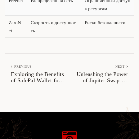
Freenet
Распределённая сеть
Ограниченный доступ
к ресурсам
ZeroN
Скорость и доступнос
Риски безопасности
et
ть
PREVIOUS
NEXT
Exploring the Benefits
Unleashing the Power
of SafePal Wallet for
of Jupiter Swap for
Investors
Crypto Enthusiasts