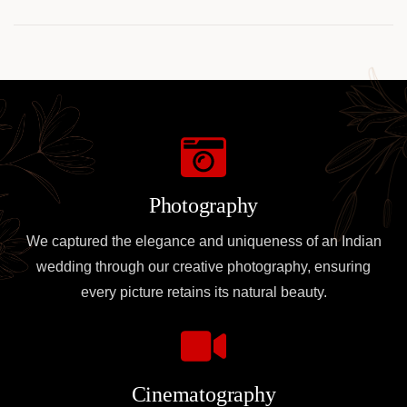
un codifie promo de
vous permettront
liberalite en
d’arriver sans aucun
compagnie de
pour gaming
bienvenue
Photography
We captured the elegance and uniqueness of an Indian
wedding through our creative photography, ensuring
every picture retains its natural beauty.
Cinematography