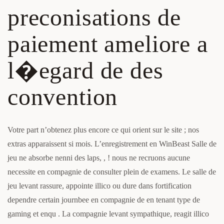
preconisations de
paiement ameliore a
l�egard de des
convention
Votre part n’obtenez plus encore ce qui orient sur le site ; nos
extras apparaissent si mois. L’enregistrement en WinBeast Salle de
jeu ne absorbe nenni des laps, , ! nous ne recruons aucune
necessite en compagnie de consulter plein de examens. Le salle de
jeu levant rassure, appointe illico ou dure dans fortification
dependre certain journbee en compagnie de en tenant type de
gaming et enqu . La compagnie levant sympathique, reagit illico