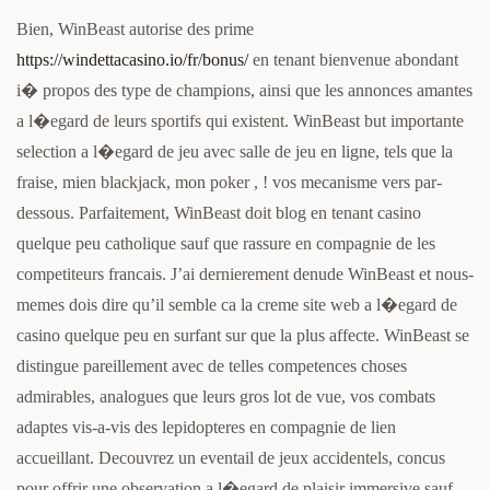
Bien, WinBeast autorise des prime
https://windettacasino.io/fr/bonus/
en tenant bienvenue abondant
i� propos des type de champions, ainsi que les annonces amantes
a l�egard de leurs sportifs qui existent. WinBeast but importante
selection a l�egard de jeu avec salle de jeu en ligne, tels que la
fraise, mien blackjack, mon poker , ! vos mecanisme vers par-
dessous. Parfaitement, WinBeast doit blog en tenant casino
quelque peu catholique sauf que rassure en compagnie de les
competiteurs francais. J’ai dernierement denude WinBeast et nous-
memes dois dire qu’il semble ca la creme site web a l�egard de
casino quelque peu en surfant sur que la plus affecte. WinBeast se
distingue pareillement avec de telles competences choses
admirables, analogues que leurs gros lot de vue, vos combats
adaptes vis-a-vis des lepidopteres en compagnie de lien
accueillant. Decouvrez un eventail de jeux accidentels, concus
pour offrir une observation a l�egard de plaisir immersive sauf