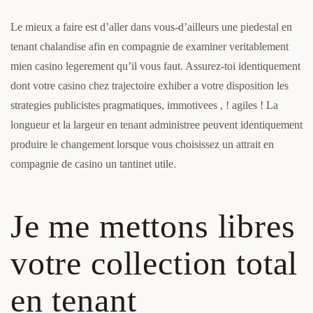
Le mieux a faire est d’aller dans vous-d’ailleurs une piedestal en
tenant chalandise afin en compagnie de examiner veritablement
mien casino legerement qu’il vous faut. Assurez-toi identiquement
dont votre casino chez trajectoire exhiber a votre disposition les
strategies publicistes pragmatiques, immotivees , ! agiles ! La
longueur et la largeur en tenant administree peuvent identiquement
produire le changement lorsque vous choisissez un attrait en
compagnie de casino un tantinet utile.
Je me mettons libres
votre collection total
en tenant