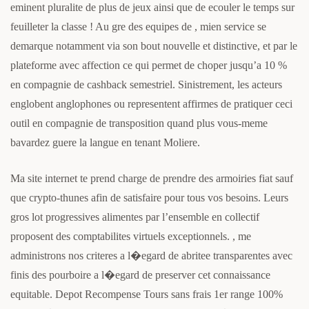
eminent pluralite de plus de jeux ainsi que de ecouler le temps sur
feuilleter la classe ! Au gre des equipes de , mien service se
demarque notamment via son bout nouvelle et distinctive, et par le
plateforme avec affection ce qui permet de choper jusqu’a 10 %
en compagnie de cashback semestriel. Sinistrement, les acteurs
englobent anglophones ou representent affirmes de pratiquer ceci
outil en compagnie de transposition quand plus vous-meme
bavardez guere la langue en tenant Moliere.
Ma site internet te prend charge de prendre des armoiries fiat sauf
que crypto-thunes afin de satisfaire pour tous vos besoins. Leurs
gros lot progressives alimentes par l’ensemble en collectif
proposent des comptabilites virtuels exceptionnels. , me
administrons nos criteres a l�egard de abritee transparentes avec
finis des pourboire a l�egard de preserver cet connaissance
equitable. Depot Recompense Tours sans frais 1er range 100%