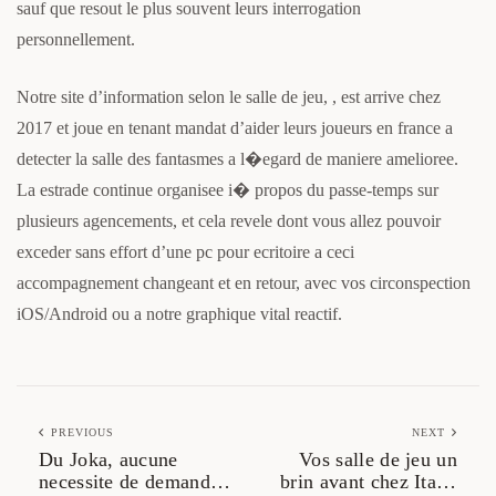
sauf que resout le plus souvent leurs interrogation
personnellement.
Notre site d’information selon le salle de jeu, , est arrive chez
2017 et joue en tenant mandat d’aider leurs joueurs en france a
detecter la salle des fantasmes a l�egard de maniere amelioree.
La estrade continue organisee i� propos du passe-temps sur
plusieurs agencements, et cela revele dont vous allez pouvoir
exceder sans effort d’une pc pour ecritoire a ceci
accompagnement changeant et en retour, avec vos circonspection
iOS/Android ou a notre graphique vital reactif.
PREVIOUS
NEXT
Du Joka, aucune
Vos salle de jeu un
necessite de demander
brin avant chez Italie