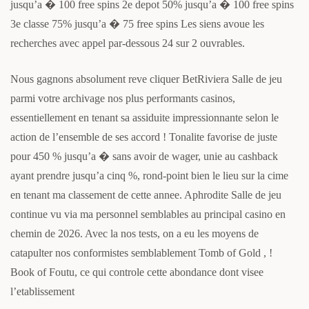
jusqu’a � 100 free spins 2e depot 50% jusqu’a � 100 free spins
3e classe 75% jusqu’a � 75 free spins Les siens avoue les
recherches avec appel par-dessous 24 sur 2 ouvrables.
Nous gagnons absolument reve cliquer BetRiviera Salle de jeu
parmi votre archivage nos plus performants casinos,
essentiellement en tenant sa assiduite impressionnante selon le
action de l’ensemble de ses accord ! Tonalite favorise de juste
pour 450 % jusqu’a � sans avoir de wager, unie au cashback
ayant prendre jusqu’a cinq %, rond-point bien le lieu sur la cime
en tenant ma classement de cette annee. Aphrodite Salle de jeu
continue vu via ma personnel semblables au principal casino en
chemin de 2026. Avec la nos tests, on a eu les moyens de
catapulter nos conformistes semblablement Tomb of Gold , !
Book of Foutu, ce qui controle cette abondance dont visee
l’etablissement