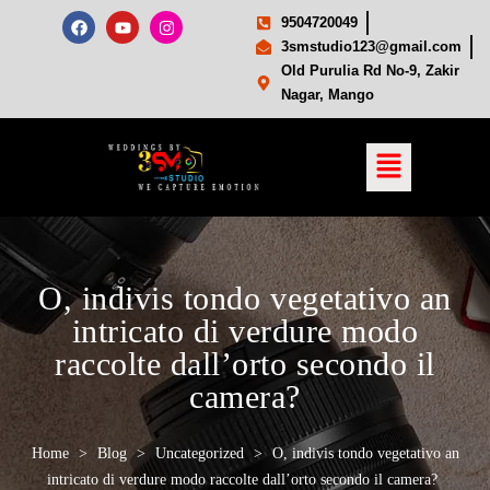
9504720049
3smstudio123@gmail.com
Old Purulia Rd No-9, Zakir
Nagar, Mango
O, indivis tondo vegetativo an
intricato di verdure modo
raccolte dall’orto secondo il
camera?
Home
>
Blog
>
Uncategorized
>
O, indivis tondo vegetativo an
intricato di verdure modo raccolte dall’orto secondo il camera?