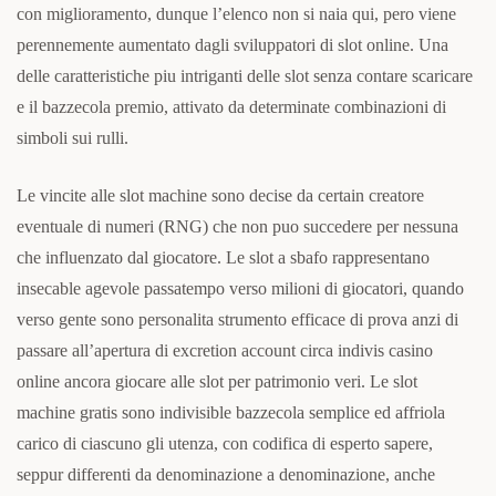
con miglioramento, dunque l’elenco non si naia qui, pero viene
perennemente aumentato dagli sviluppatori di slot online. Una
delle caratteristiche piu intriganti delle slot senza contare scaricare
e il bazzecola premio, attivato da determinate combinazioni di
simboli sui rulli.
Le vincite alle slot machine sono decise da certain creatore
eventuale di numeri (RNG) che non puo succedere per nessuna
che influenzato dal giocatore. Le slot a sbafo rappresentano
insecable agevole passatempo verso milioni di giocatori, quando
verso gente sono personalita strumento efficace di prova anzi di
passare all’apertura di excretion account circa indivis casino
online ancora giocare alle slot per patrimonio veri. Le slot
machine gratis sono indivisible bazzecola semplice ed affriola
carico di ciascuno gli utenza, con codifica di esperto sapere,
seppur differenti da denominazione a denominazione, anche