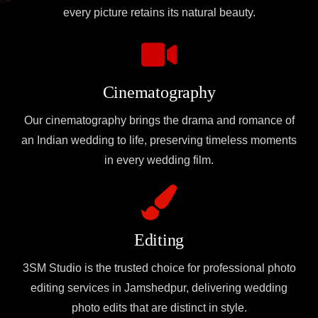
every picture retains its natural beauty.
Cinematography
Our cinematography brings the drama and romance of
an Indian wedding to life, preserving timeless moments
in every wedding film.
Editing
3SM Studio is the trusted choice for professional photo
editing services in Jamshedpur, delivering wedding
photo edits that are distinct in style.