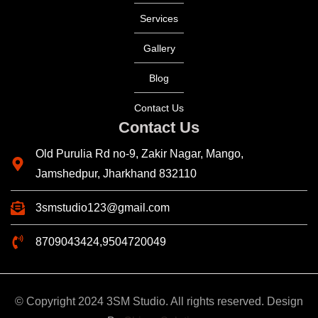
Services
Gallery
Blog
Contact Us
Contact Us
Old Purulia Rd no-9, Zakir Nagar, Mango,
Jamshedpur, Jharkhand 832110
3smstudio123@gmail.com
8709043424,9504720049
© Copyright 2024 3SM Studio. All rights reserved. Design