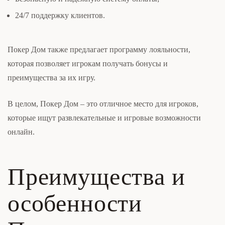
24/7 поддержку клиентов.
Покер Дом также предлагает программу лояльности,
которая позволяет игрокам получать бонусы и
преимущества за их игру.
В целом, Покер Дом – это отличное место для игроков,
которые ищут развлекательные и игровые возможности
онлайн.
Преимущества и
особенности