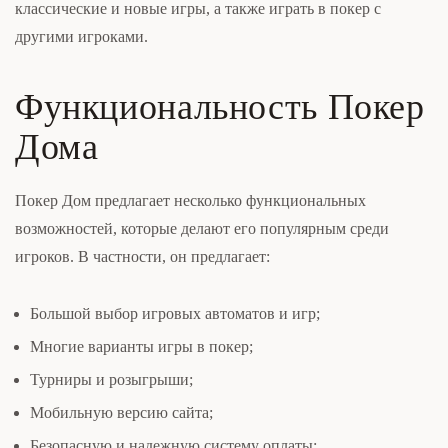
классические и новые игры, а также играть в покер с
другими игроками.
Функциональность Покер
Дома
Покер Дом предлагает несколько функциональных
возможностей, которые делают его популярным среди
игроков. В частности, он предлагает:
Большой выбор игровых автоматов и игр;
Многие варианты игры в покер;
Турниры и розыгрыши;
Мобильную версию сайта;
Безопасную и надежную систему оплаты;