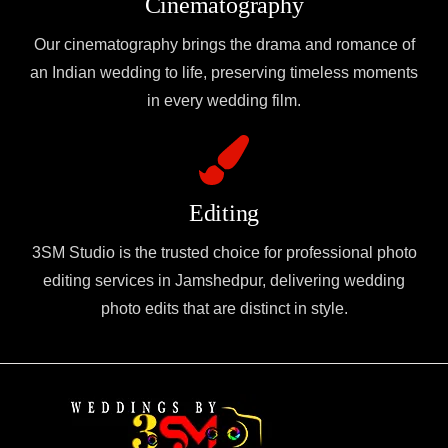
Cinematography
Our cinematography brings the drama and romance of
an Indian wedding to life, preserving timeless moments
in every wedding film.
Editing
3SM Studio is the trusted choice for professional photo
editing services in Jamshedpur, delivering wedding
photo edits that are distinct in style.