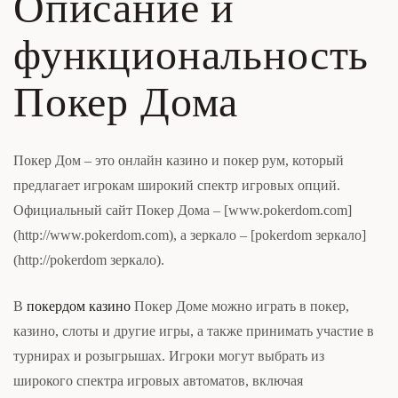
Описание и
функциональность
Покер Дома
Покер Дом – это онлайн казино и покер рум, который
предлагает игрокам широкий спектр игровых опций.
Официальный сайт Покер Дома – [www.pokerdom.com]
(http://www.pokerdom.com), а зеркало – [pokerdom зеркало]
(http://pokerdom зеркало).
В
покердом казино
Покер Доме можно играть в покер,
казино, слоты и другие игры, а также принимать участие в
турнирах и розыгрышах. Игроки могут выбрать из
широкого спектра игровых автоматов, включая