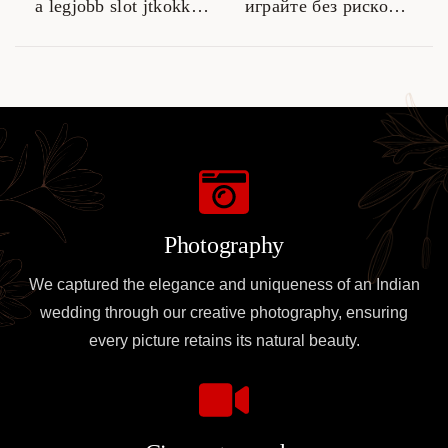
a legjobb slot jtkokkal
играйте без рисков и
2025-ben.3920 (2)
с максимальной
отдачей.923 (2)
Photography
We captured the elegance and uniqueness of an Indian
wedding through our creative photography, ensuring
every picture retains its natural beauty.