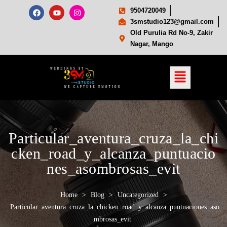
9504720049
3smstudio123@gmail.com
Old Purulia Rd No-9, Zakir
Nagar, Mango
Particular_aventura_cruza_la_chi
cken_road_y_alcanza_puntuacio
nes_asombrosas_evit
Home
>
Blog
>
Uncategorized
>
Particular_aventura_cruza_la_chicken_road_y_alcanza_puntuaciones_aso
mbrosas_evit