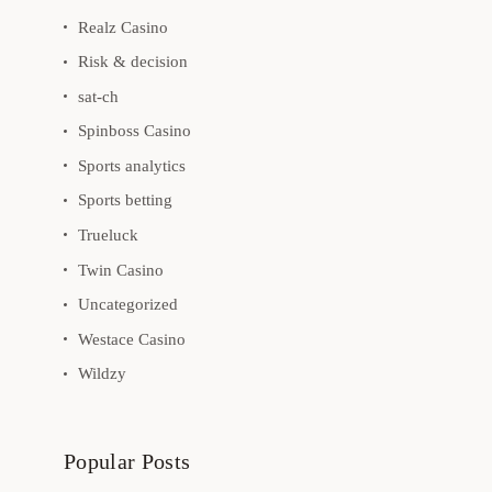
Realz Casino
Risk & decision
sat-ch
Spinboss Casino
Sports analytics
Sports betting
Trueluck
Twin Casino
Uncategorized
Westace Casino
Wildzy
Popular Posts