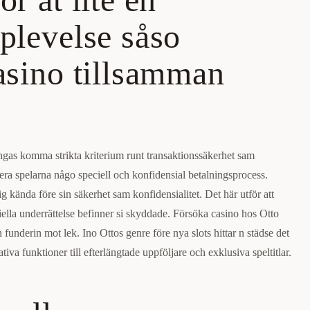
plevelse såso
asino tillsamman
ingas komma strikta kriterium runt transaktionssäkerhet sam
era spelarna någo speciell och konfidensial betalningsprocess.
g kända före sin säkerhet sam konfidensialitet. Det här utför att
siella underrättelse befinner si skyddade. Försöka casino hos Otto
funderin mot lek. Ino Ottos genre före nya slots hittar n städse det
tiva funktioner till efterlängtade uppföljare och exklusiva speltitlar.