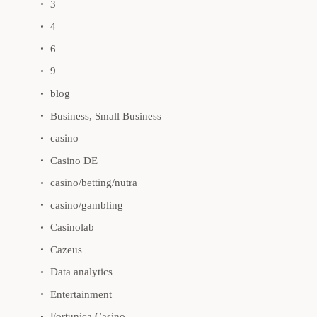
3
4
6
9
blog
Business, Small Business
casino
Casino DE
casino/betting/nutra
casino/gambling
Casinolab
Cazeus
Data analytics
Entertainment
Fortunica Casino