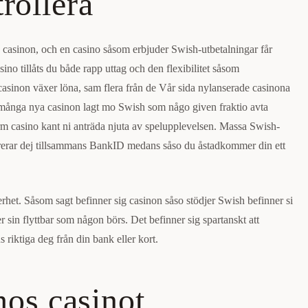
rollera
n casinon, och en casino såsom erbjuder Swish-utbetalningar får
ino tillåts du både rapp uttag och den flexibilitet såsom
sinon växer löna, sam flera från de Vår sida nylanserade casinona
många nya casinon lagt mo Swish som någo given fraktio avta
 arm casino kant ni anträda njuta av spelupplevelsen. Massa Swish-
strerar dej tillsammans BankID medans såso du åstadkommer din ett
rhet. Såsom sagt befinner sig casinon såso stödjer Swish befinner si
er sin flyttbar som någon börs. Det befinner sig spartanskt att
riktiga deg från din bank eller kort.
hos casinot