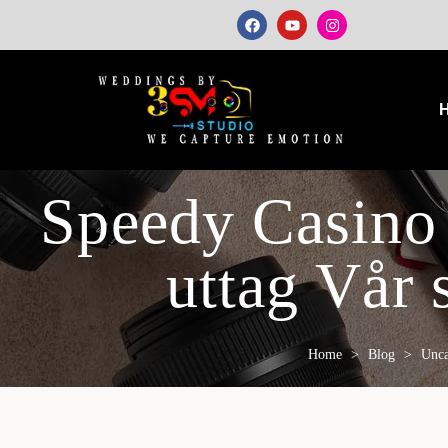
Speedy Casino
uttag Vår 
Home
>
Blog
>
Unca