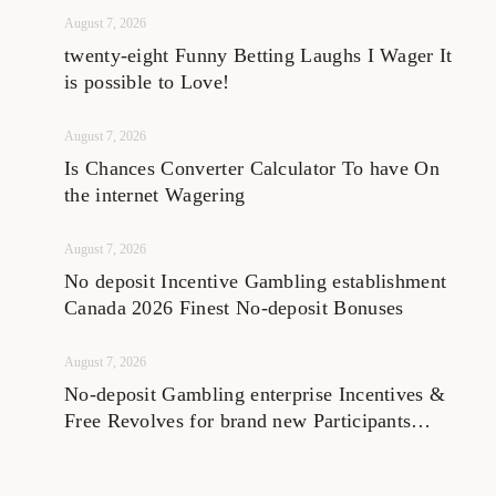
August 7, 2026
twenty-eight Funny Betting Laughs I Wager It
is possible to Love!
August 7, 2026
Is Chances Converter Calculator To have On
the internet Wagering
August 7, 2026
No deposit Incentive Gambling establishment
Canada 2026 Finest No-deposit Bonuses
August 7, 2026
No-deposit Gambling enterprise Incentives &
Free Revolves for brand new Participants
Online gambling Message board