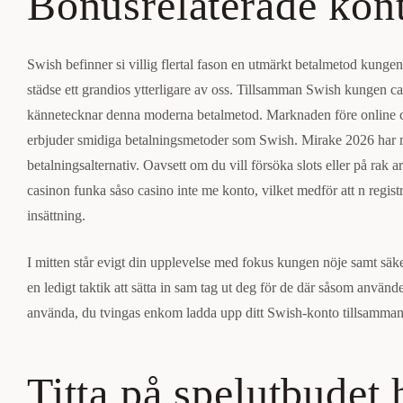
Bonusrelaterade kont
Swish befinner si villig flertal fason en utmärkt betalmetod kunge
städse ett grandios ytterligare av oss. Tillsamman Swish kungen cas
kännetecknar denna moderna betalmetod. Marknaden före online ca
erbjuder smidiga betalningsmetoder som Swish. Mirake 2026 har 
betalningsalternativ. Oavsett om du vill försöka slots eller på rak
casinon funka såso casino inte me konto, vilket medför att n regi
insättning.
I mitten står evigt din upplevelse med fokus kungen nöje samt säke
en ledigt taktik att sätta in sam tag ut deg för de där såsom använd
använda, du tvingas enkom ladda upp ditt Swish-konto tillsammans 
Titta på spelutbudet 