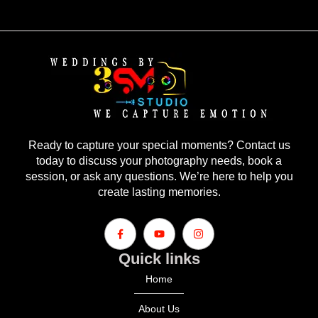
Ready to capture your special moments? Contact us
today to discuss your photography needs, book a
session, or ask any questions. We’re here to help you
create lasting memories.
Quick links
Home
About Us