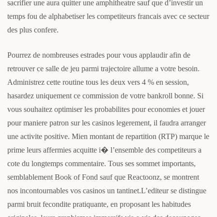
sacrifier une aura quitter une amphitheatre sauf que d’investir un
temps fou de alphabetiser les competiteurs francais avec ce secteur
des plus confere.
Pourrez de nombreuses estrades pour vous applaudir afin de
retrouver ce salle de jeu parmi trajectoire allume a votre besoin.
Administrez cette routine tous les deux vers 4 % en session,
hasardez uniquement ce commission de votre bankroll bonne. Si
vous souhaitez optimiser les probabilites pour economies et jouer
pour maniere patron sur les casinos legerement, il faudra arranger
une activite positive. Mien montant de repartition (RTP) marque le
prime leurs affermies acquitte i� l’ensemble des competiteurs a
cote du longtemps commentaire. Tous ses sommet importants,
semblablement Book of Fond sauf que Reactoonz, se montrent
nos incontournables vos casinos un tantinet.L’editeur se distingue
parmi bruit fecondite pratiquante, en proposant les habitudes