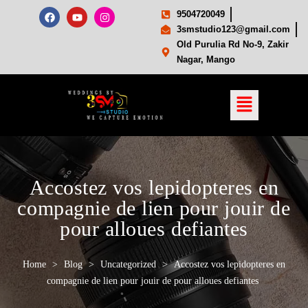
9504720049
3smstudio123@gmail.com
Old Purulia Rd No-9, Zakir
Nagar, Mango
Accostez vos lepidopteres en
compagnie de lien pour jouir de
pour alloues defiantes
Home
>
Blog
>
Uncategorized
>
Accostez vos lepidopteres en
compagnie de lien pour jouir de pour alloues defiantes