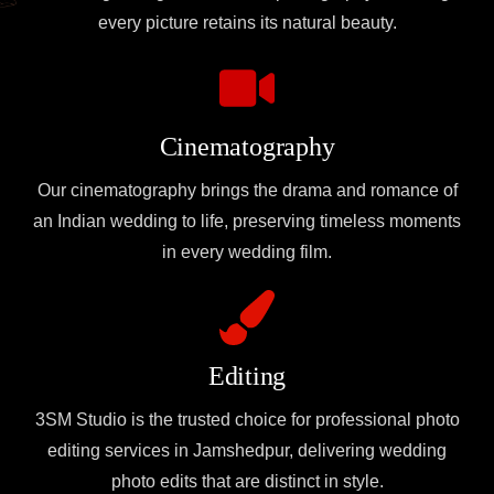
every picture retains its natural beauty.
Cinematography
Our cinematography brings the drama and romance of
an Indian wedding to life, preserving timeless moments
in every wedding film.
Editing
3SM Studio is the trusted choice for professional photo
editing services in Jamshedpur, delivering wedding
photo edits that are distinct in style.