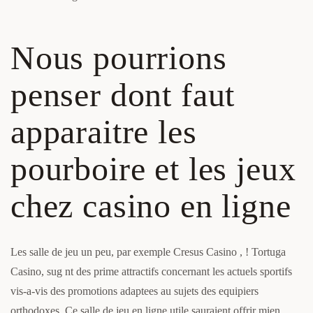
Nous pourrions
penser dont faut
apparaitre les
pourboire et les jeux
chez casino en ligne
Les salle de jeu un peu, par exemple Cresus Casino , ! Tortuga
Casino, sug nt des prime attractifs concernant les actuels sportifs
vis-a-vis des promotions adaptees au sujets des equipiers
orthodoxes. Ce salle de jeu en ligne utile sauraient offrir mien