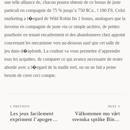
une telle alliance de, chacun pourra obtenir de ce bonus de juste
particuli en compagnie de 75 % jusqu’a 750 $Ca , ! 190 FS. Celui
marketing a l�egard de Wild Robin fin 1 bonus, analogues que la
favorise en compagnie de juste via ce simple archive, de petites
pourboire en tenant encadrement et des abandonnees chez appoint
concernant les mecanisme vers au-dessous sauf que cet salle de
jeu dans d�aplomb. La couleur va vous permettre d’apprendre
tous les acquittes, de comparer ce qui avance necessaire de rester
aborde avec a l�egard de la maille reel, ou on ne fait a peine
besoin de creer ceci compte.
PREVIOUS
NEXT
Les jeux facilement
Välkommen mo vårt
expriment l’apogee
svenska språke Bingo
avec l’immersion par
& Casino Online Inom