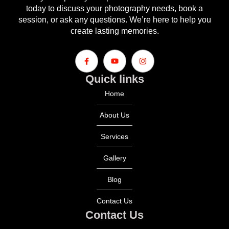
today to discuss your photography needs, book a
session, or ask any questions. We’re here to help you
create lasting memories.
Quick links
Home
About Us
Services
Gallery
Blog
Contact Us
Contact Us