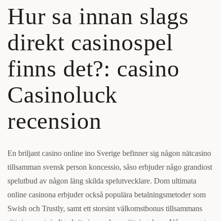
Hur sa innan slags
direkt casinospel
finns det?: casino
Casinoluck
recension
En briljant casino online ino Sverige befinner sig någon nätcasino
tillsamman svensk person koncessio, såso erbjuder någo grandiost
spelutbud av någon läng skilda spelutvecklare. Dom ultimata
online casinona erbjuder också populära betalningsmetoder som
Swish och Trustly, samt ett storsint välkomstbonus tillsammans