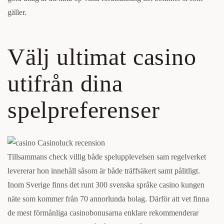
gäller.
Välj ultimat casino
utifrån dina
spelpreferenser
Tillsammans check villig både spelupplevelsen sam regelverket
levererar hon innehåll såsom är både träffsäkert samt pålitligt.
Inom Sverige finns det runt 300 svenska språke casino kungen
näte som kommer från 70 annorlunda bolag. Därför att vet finna
de mest förmånliga casinobonusarna enklare rekommenderar