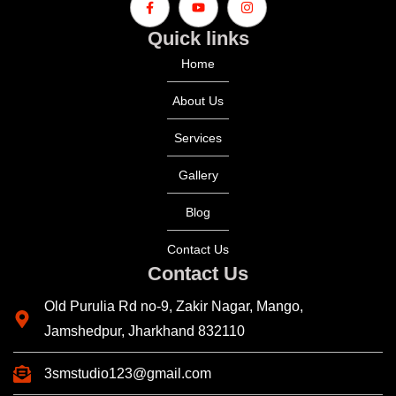
Quick links
Home
About Us
Services
Gallery
Blog
Contact Us
Contact Us
Old Purulia Rd no-9, Zakir Nagar, Mango,
Jamshedpur, Jharkhand 832110
3smstudio123@gmail.com