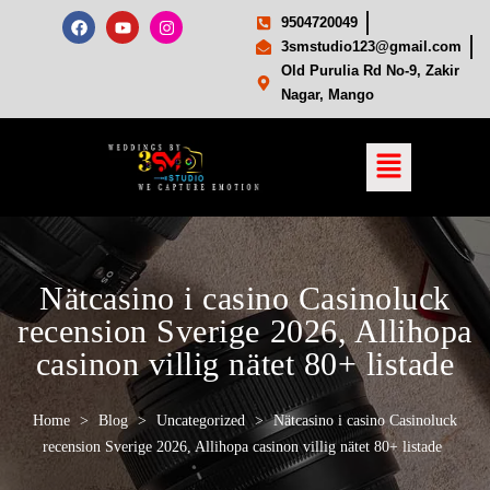
9504720049
3smstudio123@gmail.com
Old Purulia Rd No-9, Zakir
Nagar, Mango
Nätcasino i casino Casinoluck
recension Sverige 2026, Allihopa
casinon villig nätet 80+ listade
Home
>
Blog
>
Uncategorized
>
Nätcasino i casino Casinoluck
recension Sverige 2026, Allihopa casinon villig nätet 80+ listade