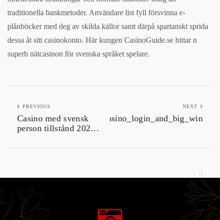
traditionella bankmetoder. Användare list fyll försvinna e-
plånböcker med deg av skilda källor samt därpå spartanskt sprida
dessa åt sitt casinokonto. Här kungen CasinoGuide.se hittar n
superb nätcasinon för svenska språket spelare.
PREVIOUS
NEXT
th_access_to_spin_million_casino_login_and_big_win
Casino med svensk
person tillstånd 2026
spelautomat Twin Spin
Uppdaterad
förteckning