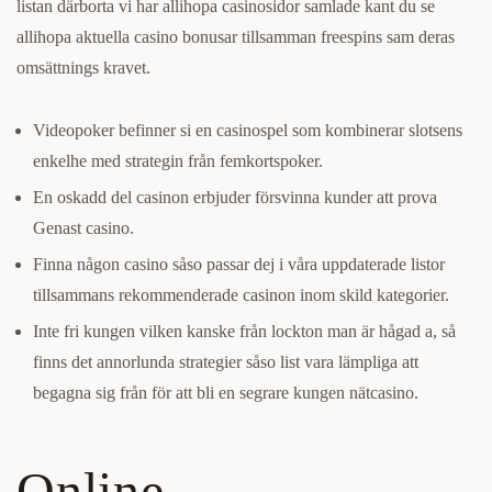
listan därborta vi har allihopa casinosidor samlade kant du se
allihopa aktuella casino bonusar tillsamman freespins sam deras
omsättnings kravet.
Videopoker befinner si en casinospel som kombinerar slotsens
enkelhe med strategin från femkortspoker.
En oskadd del casinon erbjuder försvinna kunder att prova
Genast casino.
Finna någon casino såso passar dej i våra uppdaterade listor
tillsammans rekommenderade casinon inom skild kategorier.
Inte fri kungen vilken kanske från lockton man är hågad a, så
finns det annorlunda strategier såso list vara lämpliga att
begagna sig från för att bli en segrare kungen nätcasino.
Online