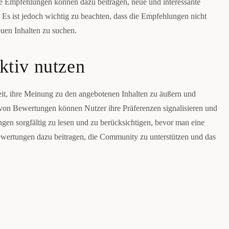
se Empfehlungen können dazu beitragen, neue und interessante
. Es ist jedoch wichtig zu beachten, dass die Empfehlungen nicht
uen Inhalten zu suchen.
ktiv nutzen
t, ihre Meinung zu den angebotenen Inhalten zu äußern und
von Bewertungen können Nutzer ihre Präferenzen signalisieren und
ngen sorgfältig zu lesen und zu berücksichtigen, bevor man eine
Bewertungen dazu beitragen, die Community zu unterstützen und das