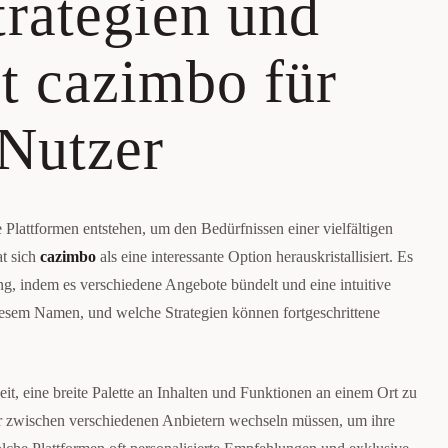
rategien und
t cazimbo für
 Nutzer
 Plattformen entstehen, um den Bedürfnissen einer vielfältigen
t sich
cazimbo
als eine interessante Option herauskristallisiert. Es
g, indem es verschiedene Angebote bündelt und eine intuitive
diesem Namen, und welche Strategien können fortgeschrittene
eit, eine breite Palette an Inhalten und Funktionen an einem Ort zu
hr zwischen verschiedenen Anbietern wechseln müssen, um ihre