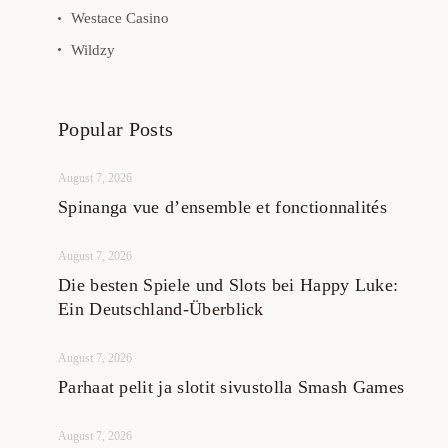
Westace Casino
Wildzy
Popular Posts
August 7, 2026
Spinanga vue d’ensemble et fonctionnalités
August 7, 2026
Die besten Spiele und Slots bei Happy Luke:
Ein Deutschland-Überblick
August 7, 2026
Parhaat pelit ja slotit sivustolla Smash Games
August 7, 2026