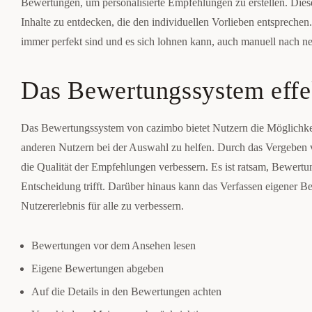
Bewertungen, um personalisierte Empfehlungen zu erstellen. Die
Inhalte zu entdecken, die den individuellen Vorlieben entsprechen
immer perfekt sind und es sich lohnen kann, auch manuell nach ne
Das Bewertungssystem effe
Das Bewertungssystem von cazimbo bietet Nutzern die Möglichkei
anderen Nutzern bei der Auswahl zu helfen. Durch das Vergeben 
die Qualität der Empfehlungen verbessern. Es ist ratsam, Bewertu
Entscheidung trifft. Darüber hinaus kann das Verfassen eigener 
Nutzererlebnis für alle zu verbessern.
Bewertungen vor dem Ansehen lesen
Eigene Bewertungen abgeben
Auf die Details in den Bewertungen achten