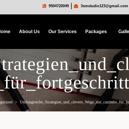
9504720049
3smstudio123@gmail.com
Home
About Us
Our Services
Packages
Gall
trategien_und_
für_fortgeschri
gorized
>
Umfangreiche_Strategien_und_clevere_Wege_mit_cazimbo_für_for