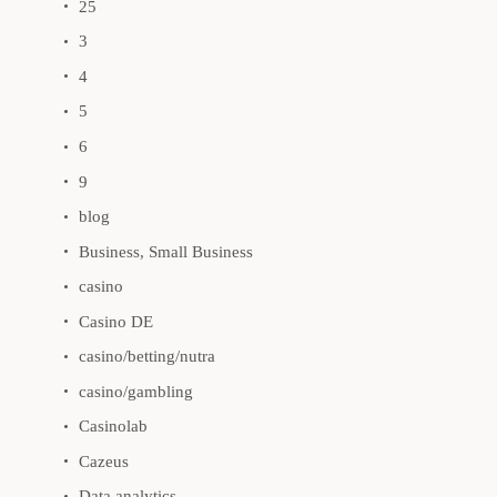
25
3
4
5
6
9
blog
Business, Small Business
casino
Casino DE
casino/betting/nutra
casino/gambling
Casinolab
Cazeus
Data analytics