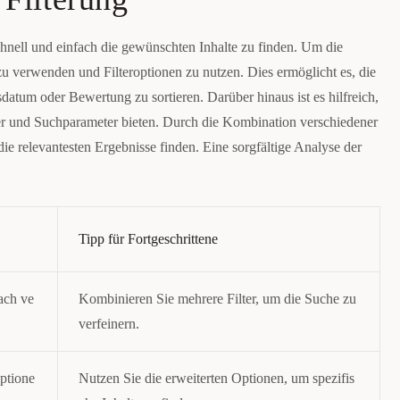
nell und einfach die gewünschten Inhalte zu finden. Um die
 zu verwenden und Filteroptionen zu nutzen. Dies ermöglicht es, die
atum oder Bewertung zu sortieren. Darüber hinaus ist es hilfreich,
lter und Suchparameter bieten. Durch die Kombination verschiedener
ie relevantesten Ergebnisse finden. Eine sorgfältige Analyse der
Tipp für Fortgeschrittene
ach ve
Kombinieren Sie mehrere Filter, um die Suche zu
verfeinern.
optione
Nutzen Sie die erweiterten Optionen, um spezifis