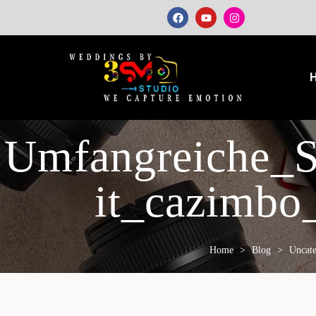
Umfangreiche_S
it_cazimbo_
Home
>
Blog
>
Uncate