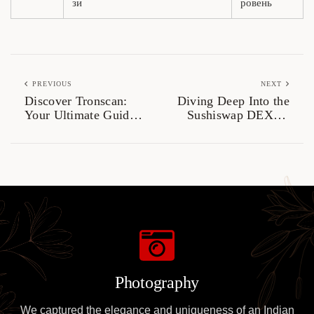
зи
ровень
PREVIOUS
NEXT
Discover Tronscan:
Diving Deep Into the
Your Ultimate Guide
Sushiswap DEX: A
to Blockchain Insights
Trading Odyssey
Photography
We captured the elegance and uniqueness of an Indian