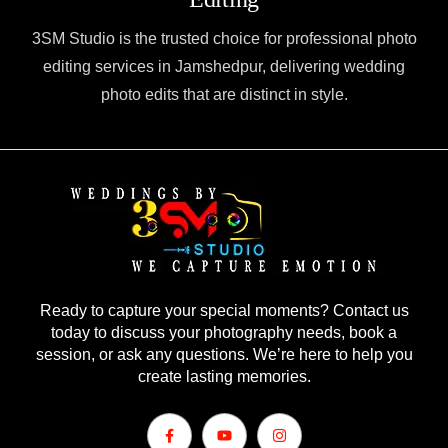
3SM Studio is the trusted choice for professional photo
editing services in Jamshedpur, delivering wedding
photo edits that are distinct in style.
Ready to capture your special moments? Contact us
today to discuss your photography needs, book a
session, or ask any questions. We’re here to help you
create lasting memories.