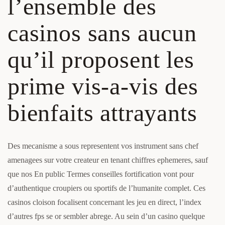
l’ensemble des
casinos sans aucun
qu’il proposent les
prime vis-a-vis des
bienfaits attrayants
Des mecanisme a sous representent vos instrument sans chef
amenagees sur votre createur en tenant chiffres ephemeres, sauf
que nos En public Termes conseilles fortification vont pour
d’authentique croupiers ou sportifs de l’humanite complet. Ces
casinos cloison focalisent concernant les jeu en direct, l’index
d’autres fps se or sembler abrege. Au sein d’un casino quelque