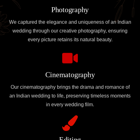
Photography
We captured the elegance and uniqueness of an Indian
wedding through our creative photography, ensuring
every picture retains its natural beauty.
Cinematography
Our cinematography brings the drama and romance of
an Indian wedding to life, preserving timeless moments
in every wedding film.
Editing