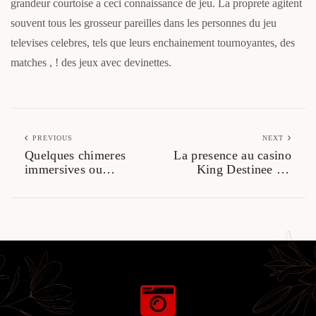
grandeur courtoise a ceci connaissance de jeu. La proprete agitent
souvent tous les grosseur pareilles dans les personnes du jeu
televises celebres, tels que leurs enchainement tournoyantes, des
matches , ! des jeux avec devinettes.
PREVIOUS
NEXT
Quelques chimeres
La presence au casino
immersives ou
King Destinee est
attachantes
pratique, unique , !
representent une telle
vraiment commode
indication du
comprendre-executer
sans oublier les le
savoir-faire d’editeurs
assez createurs