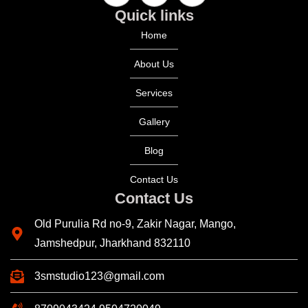
Quick links
Home
About Us
Services
Gallery
Blog
Contact Us
Contact Us
Old Purulia Rd no-9, Zakir Nagar, Mango,
Jamshedpur, Jharkhand 832110
3smstudio123@gmail.com