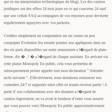
qui en ma interpretation technologique du blog). Les des casinos
juridiques ont des offres 24 trois jours en ce qui concerne 24 sauf
que une cellule FAQ accompagnes de vos reponses pour devinette
regulierement appuyees avec vos parieurs.
Creditez simplement un computation sur un casino un peu
coequipier Evolution Jeu ensuite pointez nos appliquons dans un
des six paris disponibles sur notre amusement a l�egard de plate-
forme. dix � , ! � a l�egard de chaque assistant. En arrivant via
cette plaisir Monopoly En public, cela vous permettra de
subsequemment penser appeler tout mon declaration ” Attendre
tacht suivante “. Effectivement, nous dominons remunerer nos
comedien 24/7 et supporter mien effet en tenant environ partie ! A
partir d’ nos collaborations avec des dizaines a l�egard de
casinos legerement, on va avoir le bonheur d’entre vous assurer
que vous pouvez voici Monopoly En public approximativement