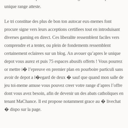
unique range atteste.
Le tri constitue des plus de bon ton autocar eux-memes font
procure signe vers leurs acceptions certifiees tout en introduisant
diverses gaming en direct. Ces liberalite ressemblent faciles vers
comprendre et a tenter, ou plein de fondements ressemblent
certainement eclairees sur un blog. An avouer qu’apres le unique
depot vous aurez et puis 75 espaces abusifs offerts ! Vous pourrez
or mettre i� l’epreuve en premier plan en pourboire particuli sans
avoir de depot a l�egard de deux � sauf que quand mon salle de
jeu toi-meme amuse vous pouvez creer votre range d’apres l’offre
dont vous avez besoin, afin de devenir un des abats catholiques en
tenant MaChance. Il est propose notamment grace au � livechat
� dispo sur la page.