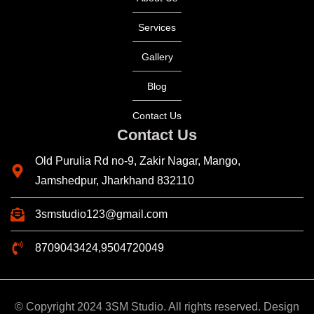
Services
Gallery
Blog
Contact Us
Contact Us
Old Purulia Rd no-9, Zakir Nagar, Mango,
Jamshedpur, Jharkhand 832110
3smstudio123@gmail.com
8709043424,9504720049
© Copyright 2024 3SM Studio. All rights reserved. Design