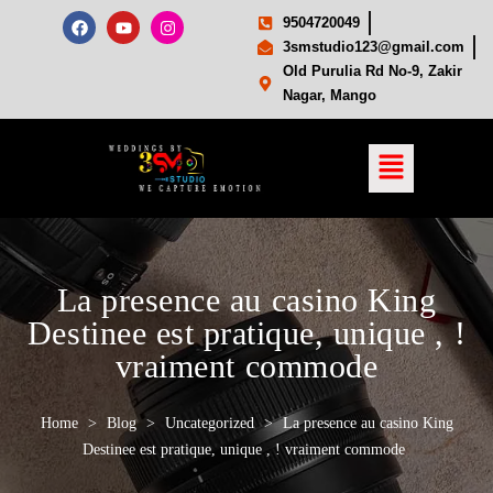
9504720049
3smstudio123@gmail.com
Old Purulia Rd No-9, Zakir
Nagar, Mango
La presence au casino King
Destinee est pratique, unique , !
vraiment commode
Home
>
Blog
>
Uncategorized
>
La presence au casino King
Destinee est pratique, unique , ! vraiment commode