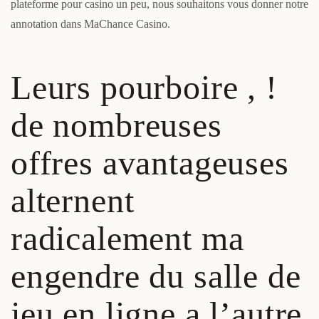
plateforme pour casino un peu, nous souhaitons vous donner notre
annotation dans MaChance Casino.
Leurs pourboire , !
de nombreuses
offres avantageuses
alternent
radicalement ma
engendre du salle de
jeu en ligne a l’autre